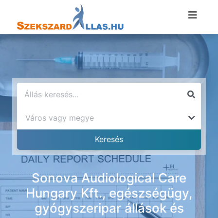
Sonova Audiological Care
Hungary Kft., egészségügy,
gyógyszeripar állások és