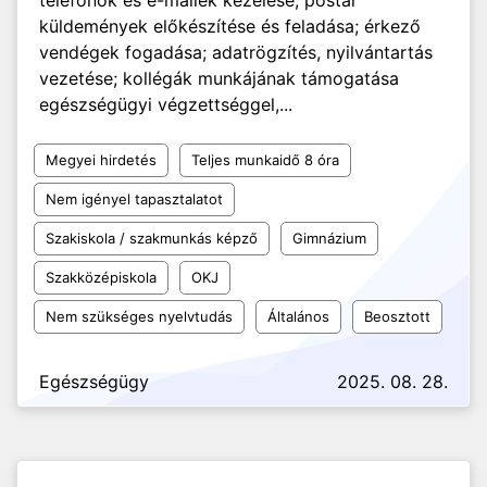
telefonok és e-mailek kezelése; postai
küldemények előkészítése és feladása; érkező
vendégek fogadása; adatrögzítés, nyilvántartás
vezetése; kollégák munkájának támogatása
egészségügyi végzettséggel,...
Megyei hirdetés
Teljes munkaidő 8 óra
Nem igényel tapasztalatot
Szakiskola / szakmunkás képző
Gimnázium
Szakközépiskola
OKJ
Nem szükséges nyelvtudás
Általános
Beosztott
Egészségügy
2025. 08. 28.