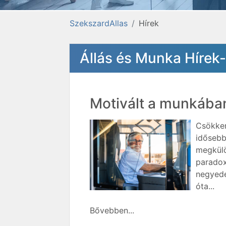
SzekszardAllas
Hírek
Állás és Munka Hírek
Motivált a munkában
Csökken
idősebb
megkülö
paradox
negyedé
óta...
Bővebben...