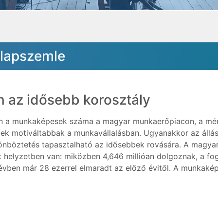
-lapszemle
 az idősebb korosztály
 a munkaképesek száma a magyar munkaerőpiacon, a mér
ek motiváltabbak a munkavállalásban. Ugyanakkor az állás
nböztetés tapasztalható az idősebbek rovására. A magya
 helyzetben van: miközben 4,646 millióan dolgoznak, a fo
vben már 28 ezerrel elmaradt az előző évitől. A munkak