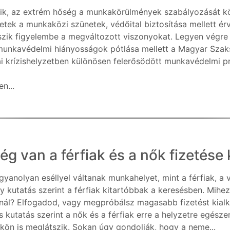
ik, az extrém hőség a munkakörülmények szabályozását kö
etek a munkaközi szünetek, védőital biztosítása mellett é
zik figyelembe a megváltozott viszonyokat. Legyen végre 
unkavédelmi hiányosságok pótlása mellett a Magyar Szak
ai krízishelyzetben különösen felerősödött munkavédelmi p
n...
 van a férfiak és a nők fizetése 
gyanolyan eséllyel váltanak munkahelyet, mint a férfiak,
y kutatás szerint a férfiak kitartóbbak a keresésben. Mihe
kínál? Elfogadod, vagy megpróbálsz magasabb fizetést kial
s kutatás szerint a nők és a férfiak erre a helyzetre egésze
ükön is meglátszik. Sokan úgy gondolják, hogy a neme...