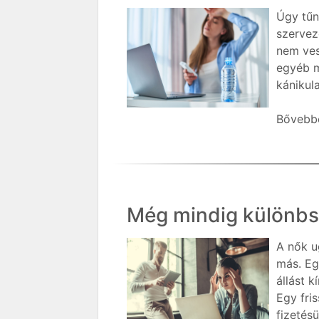
Úgy tűn
szervez
nem ves
egyéb m
kánikul
Bővebbe
Még mindig különbség
A nők u
más. Eg
állást 
Egy fris
fizetés