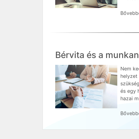
Bővebbe
Bérvita és a munka
Nem ked
helyzet
szükség
és egy 
hazai m
Bővebbe