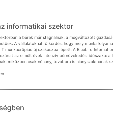
az informatikai szektor
zektorban a bérek már stagnálnak, a megváltozott gazdasá
hetőek. A vállalatoknál fő kérdés, hogy mely munkafolyamat
IT munkaerőpiac új szakaszba lépett. A Bluebird Internation
 lezárult az elmúlt évek intenzív bérnövekedési időszaka: a
nak, miközben csak néhány, továbbra is hiányszakmának szá
n...
őségben