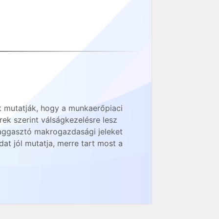
zt mutatják, hogy a munkaerőpiaci
ek szerint válságkezelésre lesz
 aggasztó makrogazdasági jeleket
at jól mutatja, merre tart most a