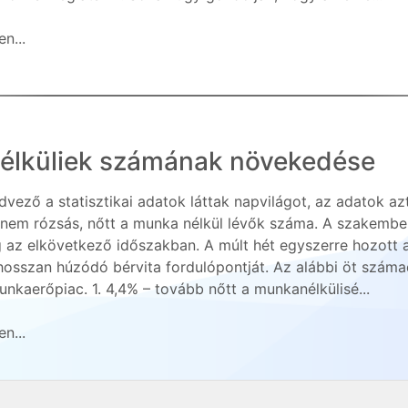
n...
nélküliek számának növekedése
vező a statisztikai adatok láttak napvilágot, az adatok a
 nem rózsás, nőtt a munka nélkül lévők száma. A szakember
 az elkövetkező időszakban. A múlt hét egyszerre hozott
hosszan húzódó bérvita fordulópontját. Az alábbi öt számad
unkaerőpiac. 1. 4,4% – tovább nőtt a munkanélkülisé...
n...