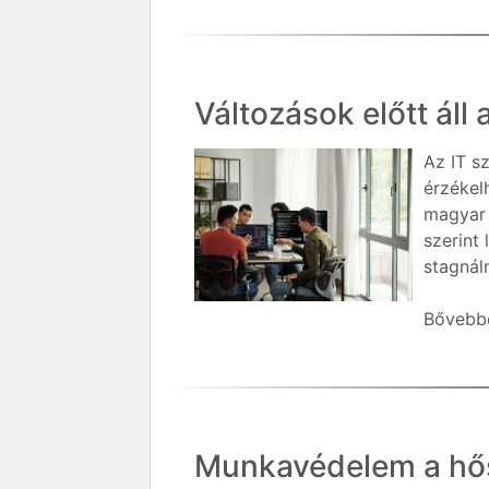
Változások előtt áll 
Az IT s
érzékel
magyar 
szerint
stagnál
Bővebbe
Munkavédelem a h