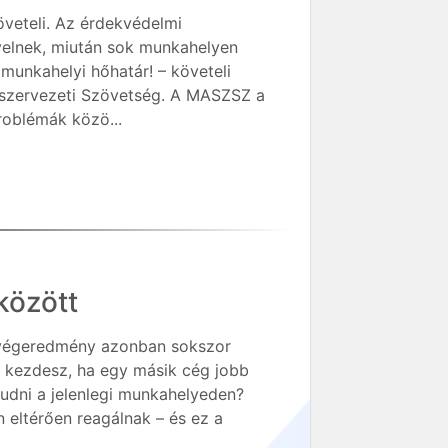
veteli. Az érdekvédelmi
rvelnek, miután sok munkahelyen
munkahelyi hőhatár! – követeli
szervezeti Szövetség. A MASZSZ a
roblémák közö...
között
 a végeredmény azonban sokszor
z kezdesz, ha egy másik cég jobb
kudni a jelenlegi munkahelyeden?
n eltérően reagálnak – és ez a