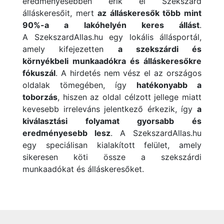
eredményesebben érik el Szekszárd
álláskeresőit, mert
az álláskeresők több mint
90%-a a lakóhelyén keres állást
.
A
SzekszardAllas.hu egy lokális állásportál,
amely kifejezetten
a szekszárdi és
környékbeli munkaadókra és álláskeresőkre
fókuszál
. A hirdetés nem vész el az országos
oldalak tömegében, így
hatékonyabb a
toborzás
, hiszen az oldal célzott jellege miatt
kevesebb irreleváns jelentkező érkezik, így
a
kiválasztási folyamat gyorsabb és
eredményesebb lesz
.
A
SzekszardAllas.hu
egy speciálisan kialakított felület, amely
sikeresen köti össze a szekszárdi
munkaadókat és álláskeresőket.