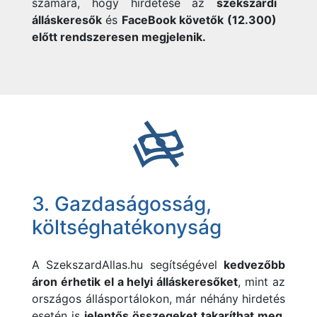
számára, hogy hirdetése az
szekszárdi
álláskeresők
és
FaceBook követők (12.300)
előtt rendszeresen megjelenik.
3. Gazdaságosság,
költséghatékonyság
A
SzekszardAllas.hu segítségével
kedvezőbb
áron érhetik el a helyi álláskeresőket
, mint az
országos állásportálokon, már néhány hirdetés
esetén is
jelentős összegeket takaríthat meg
.