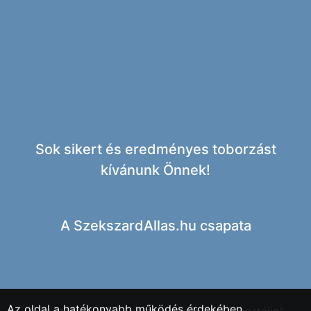
Sok sikert és eredményes toborzást
kívánunk Önnek!
A
SzekszardAllas.hu csapata
Az oldal a hatékonyabb működés érdekében