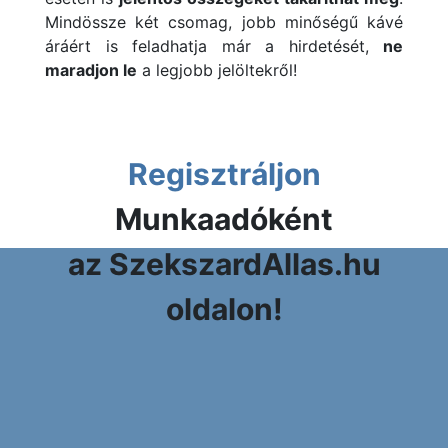
Mindössze két csomag, jobb minőségű kávé
áráért is feladhatja már a hirdetését,
ne
maradjon le
a legjobb jelöltekről!
Regisztráljon
Munkaadóként
az SzekszardAllas.hu
oldalon!