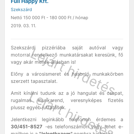
Full Happy Kft.
Szekszárd
Nettó
150 000 Ft
-
180 000 Ft
/ hónap
2019. 03. 11.
Szekszárdi pizzériába saját autóval vagy
motorral rendelkező munkatársakat keresünk, fő
vagy akár mellék állásban is!
Előny a városismeret és hasonló munkakörben
szerzett tapasztalat.
Amit kínálni tudunk az a jó hangulat és csapat,
rugalmas munkarend, veresnyképes fizetés
plussz egyéb juttatások.
Jelentkezni leginkább telefonon érdemes a
30/451-8527
-es telefonszámon vagy lehet e-
mailben is a
"Jelentkezem"
gombra kattintva.