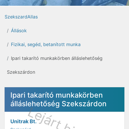
SzekszardAllas
Állások
Fizikai, segéd, betanított munka
Ipari takarító munkakörben álláslehetőség
Szekszárdon
Ipari takarító munkakörben
álláslehetőség Szekszárdon
Unitrak Bt.