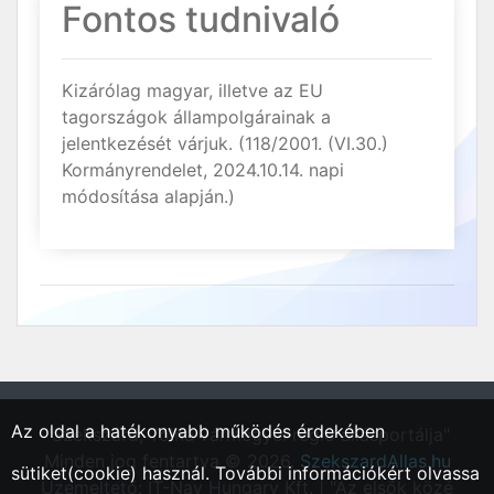
Fontos tudnivaló
Kizárólag magyar, illetve az EU
tagországok állampolgárainak a
jelentkezését várjuk. (118/2001. (VI.30.)
Kormányrendelet, 2024.10.14. napi
módosítása alapján.)
Az oldal a hatékonyabb működés érdekében
"Szekszárd, Tolna vármegyei régió állásportálja"
Minden jog fentartva © 2026.
SzekszardAllas.hu
sütiket(cookie) használ. További információkért olvassa
Üzemeltető: IT-Nav Hungary Kft. | "Az elsők közé