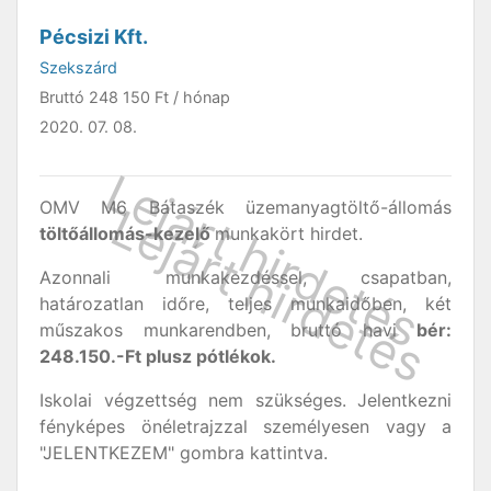
Pécsizi Kft.
Szekszárd
Bruttó
248 150 Ft
/ hónap
2020. 07. 08.
OMV M6 Bátaszék üzemanyagtöltő-állomás
töltőállomás-kezelő
munkakört hirdet.
Azonnali munkakezdéssel, csapatban,
határozatlan időre, teljes munkaidőben, két
műszakos munkarendben, bruttó havi
bér:
248.150.-Ft plusz pótlékok.
Iskolai végzettség nem szükséges. Jelentkezni
fényképes önéletrajzzal személyesen vagy a
"JELENTKEZEM" gombra kattintva.