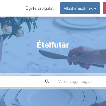
Ügyfélszolgálat
Álláskeresőknek
Ételfutár