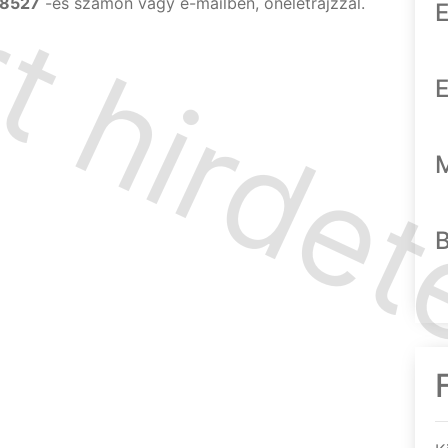
-8527
-es számon vagy e-mailben, önéletrajzzal.
E
E