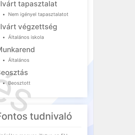
lvárt tapasztalat
Nem igényel tapasztalatot
lvárt végzettség
Általános iskola
Munkarend
Általános
Beosztás
Beosztott
Fontos tudnivaló