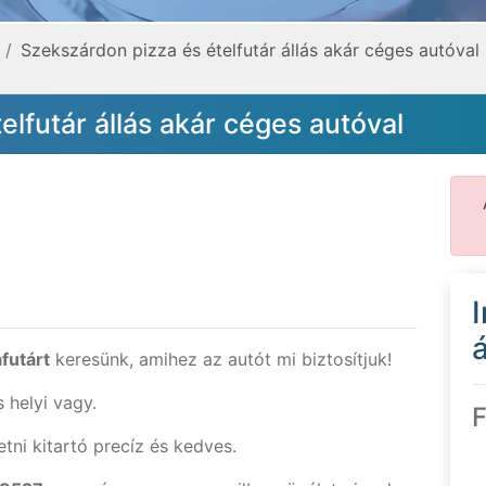
Szekszárdon pizza és ételfutár állás akár céges autóval
lfutár állás akár céges autóval
á
futárt
keresünk, amihez az autót mi biztosítjuk!
s helyi vagy.
F
tni kitartó precíz és kedves.