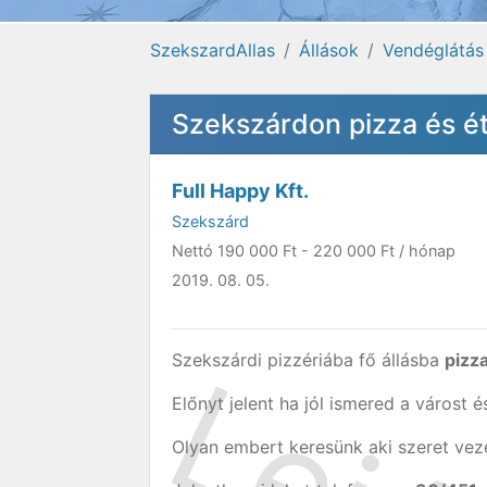
SzekszardAllas
Állások
Vendéglátás
Szekszárdon pizza és éte
Full Happy Kft.
Szekszárd
Nettó
190 000 Ft
-
220 000 Ft
/ hónap
2019. 08. 05.
Szekszárdi pizzériába fő állásba
pizza
Előnyt jelent ha jól ismered a várost é
Olyan embert keresünk aki szeret veze