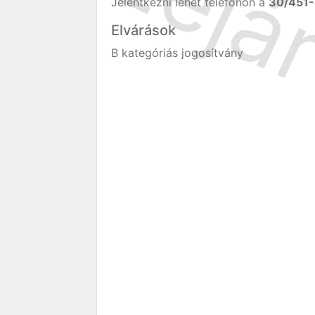
Jelentkezni lehet telefonon a
30/451
Elvárások
B kategóriás jogosítvány