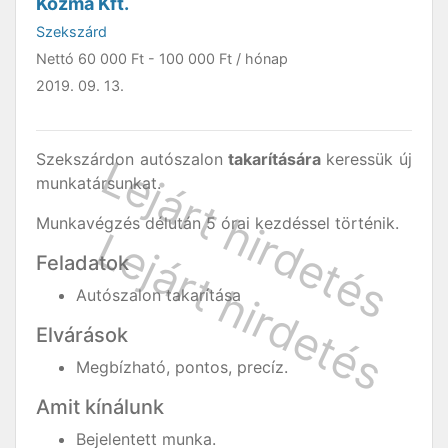
Kozma Kft.
Szekszárd
Nettó
60 000 Ft
-
100 000 Ft
/ hónap
2019. 09. 13.
Szekszárdon autószalon
takarítására
keressük új
munkatársunkat.
Munkavégzés délután 5 órai kezdéssel történik.
Feladatok
Autószalon takarítása
Elvárások
Megbízható, pontos, precíz.
Amit kínálunk
Bejelentett munka.