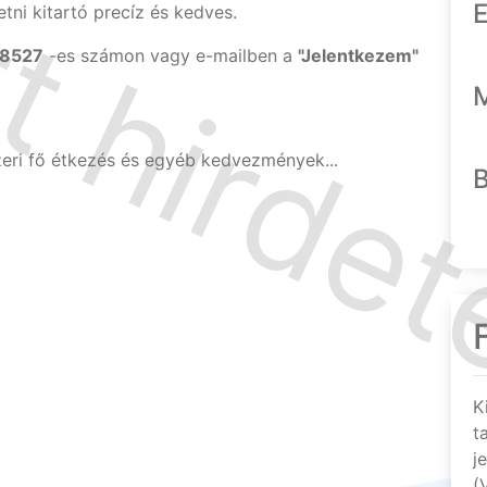
E
tni kitartó precíz és kedves.
-8527
-es számon vagy e-mailben a
"Jelentkezem"
zeri fő étkezés és egyéb kedvezmények...
K
t
j
(