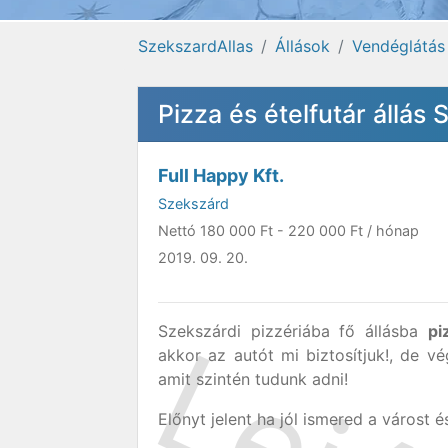
SzekszardAllas
Állások
Vendéglátás
Pizza és ételfutár állás
Full Happy Kft.
Szekszárd
Nettó
180 000 Ft
-
220 000 Ft
/ hónap
2019. 09. 20.
Szekszárdi pizzériába fő állásba
pi
akkor az autót mi biztosítjuk!, de v
amit szintén tudunk adni!
Előnyt jelent ha jól ismered a várost é