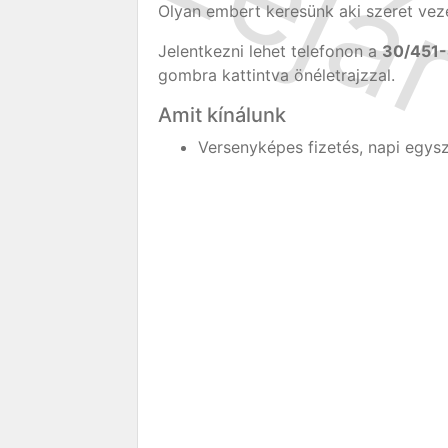
Olyan embert keresünk aki szeret veze
Jelentkezni lehet telefonon a
30/451
gombra kattintva önéletrajzzal.
Amit kínálunk
Versenyképes fizetés, napi egys