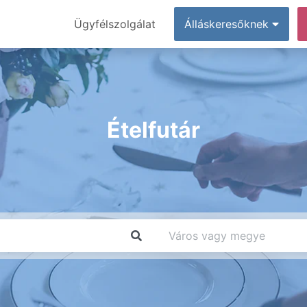
Ügyfélszolgálat
Álláskeresőknek
Ételfutár