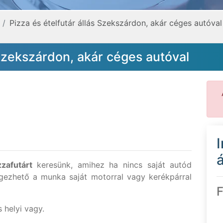
Pizza és ételfutár állás Szekszárdon, akár céges autóval
 Szekszárdon, akár céges autóval
á
zzafutárt
keresünk, amihez ha nincs saját autód
égezhető a munka saját motorral vagy kerékpárral
F
s helyi vagy.