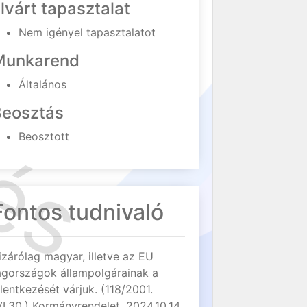
lvárt tapasztalat
Nem igényel tapasztalatot
Munkarend
Általános
Beosztás
Beosztott
Fontos tudnivaló
izárólag magyar, illetve az EU
agországok állampolgárainak a
elentkezését várjuk. (118/2001.
VI.30.) Kormányrendelet, 2024.10.14.