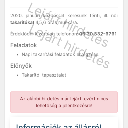
2020. januári kezdéssel keresünk férifi, ill. női
takarítókat
4,5,6 órás munkára.
Érdeklődni kizárólag telefonon:
06 30 332-6761
Feladatok
Napi takarítási feladatok elvégzése.
Előnyök
Takarítói tapasztalat
Az alábbi hirdetés már lejárt, ezért nincs
lehetőség a jelentkezésre!
Információk az állásról