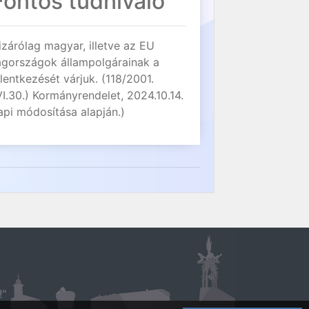
Fontos tudnivaló
izárólag magyar, illetve az EU
agországok állampolgárainak a
elentkezését várjuk. (118/2001.
VI.30.) Kormányrendelet, 2024.10.14.
api módosítása alapján.)
!"