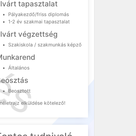
lvárt tapasztalat
Pályakezdő/friss diplomás
1-2 év szakmai tapasztalat
lvárt végzettség
Szakiskola / szakmunkás képző
Munkarend
Általános
Beosztás
Beosztott
néletrajz elküldése kötelező!