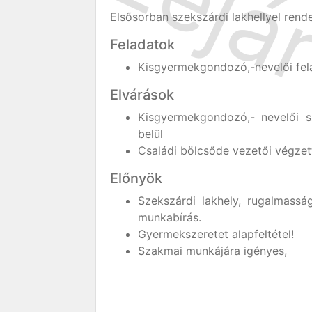
Elsősorban szekszárdi lakhellyel rend
Feladatok
Kisgyermekgondozó,-nevelői fela
Elvárások
Kisgyermekgondozó,- nevelői s
belül
Családi bölcsőde vezetői végzet
Előnyök
Szekszárdi lakhely, rugalmassá
munkabírás.
Gyermekszeretet alapfeltétel!
Szakmai munkájára igényes,