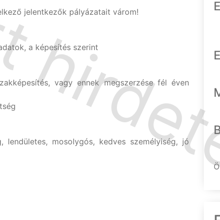
E
elkező jelentkezők pályázatait várom!
datok, a képesítés szerint
E
zakképesítés, vagy ennek megszerzése fél éven
tség
g, lendületes, mosolygós, kedves személyiség, jó
Ö