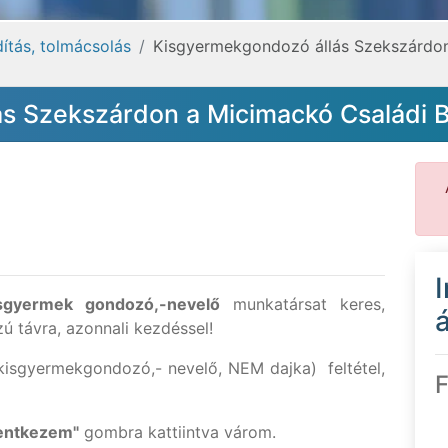
dítás, tolmácsolás
Kisgyermekgondozó állás Szekszárdon
s Szekszárdon a Micimackó Családi 
gyermek gondozó,-nevelő
munkatársat keres,
á
ú távra, azonnali kezdéssel!
kisgyermekgondozó,- nevelő, NEM dajka) feltétel,
F
entkezem"
gombra kattiintva várom.