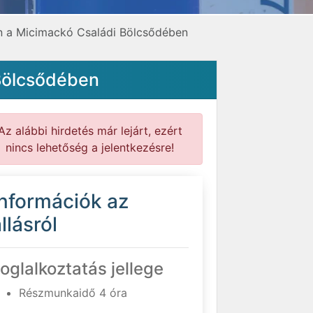
 a Micimackó Családi Bölcsődében
Bölcsődében
Az alábbi hirdetés már lejárt, ezért
nincs lehetőség a jelentkezésre!
Információk az
llásról
oglalkoztatás jellege
Részmunkaidő 4 óra