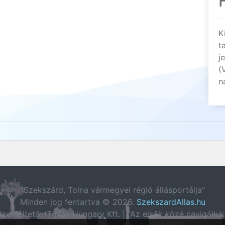
K
t
j
(
n
"Szekszárd, Tolna vármegyei régió állásportálja"
Minden jog fentartva © 2026.
SzekszardAllas.hu
zemeltető: IT-Nav Hungary Kft. | "Az elsők közé navigáljuk