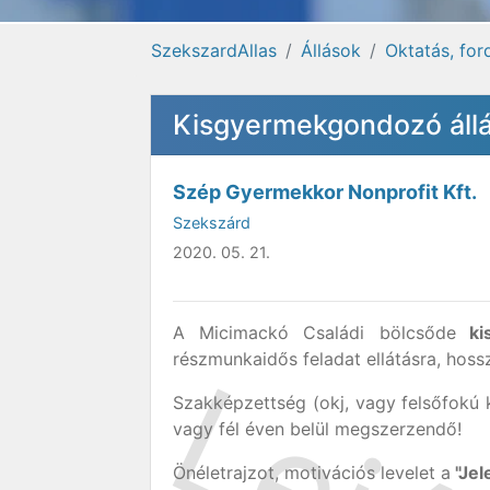
SzekszardAllas
Állások
Oktatás, for
Kisgyermekgondozó állá
Szép Gyermekkor Nonprofit Kft.
Szekszárd
2020. 05. 21.
A Micimackó Családi bölcsőde
kis
részmunkaidős feladat ellátásra, hossz
Szakképzettség (okj, vagy felsőfokú 
vagy fél éven belül megszerzendő!
Önéletrajzot, motivációs levelet a
"Jel