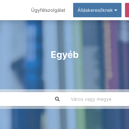
Ügyfélszolgálat
Álláskeresőknek
Egyéb