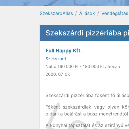
SzekszardAllas
Állások
Vendéglátás
Szekszárdi pizzériába 
Full Happy Kft.
Szekszárd
Nettó
160 000 Ft
-
180 000 Ft
/ hónap
2020. 07. 07.
Szekszárdi pizzériába főként fő állá
Főként szekszárdiak vagy olyan kör
oldani a bejárást a busz menetrendtől 
A konyhai tapsztalat és az ezirányú vé