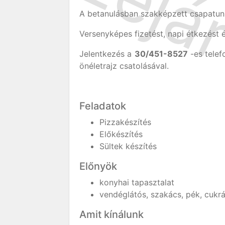
A betanulásban szakképzett csapatunk
Versenyképes fizetést, napi étkezést 
Jelentkezés a
30/451-8527
-es tele
önéletrajz csatolásával.
Feladatok
Pizzakészítés
Előkészítés
Sültek készítés
Előnyök
konyhai tapasztalat
vendéglátós, szakács, pék, cukr
Amit kínálunk