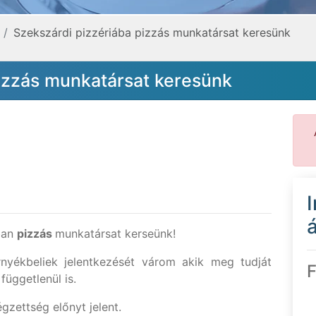
Szekszárdi pizzériába pizzás munkatársat keresünk
pizzás munkatársat keresünk
á
sban
pizzás
munkatársat kerseünk!
nyékbeliek jelentkezését várom akik meg tudját
F
függetlenül is.
gzettség előnyt jelent.