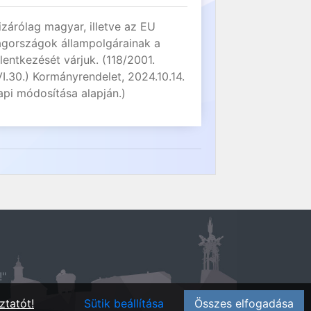
izárólag magyar, illetve az EU
agországok állampolgárainak a
elentkezését várjuk. (118/2001.
VI.30.) Kormányrendelet, 2024.10.14.
api módosítása alapján.)
!"
ztatót!
Sütik beállítása
Összes elfogadása