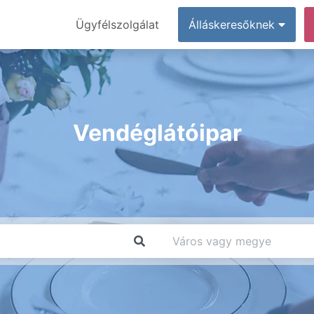
Ügyfélszolgálat
Álláskeresőknek
Vendéglátóipar