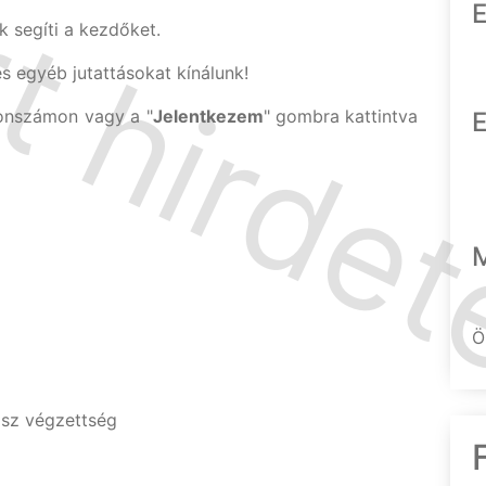
E
 segíti a kezdőket.
és egyéb jutattásokat kínálunk!
fonszámon vagy a "
Jelentkezem
" gombra kattintva
E
Ö
ász végzettség