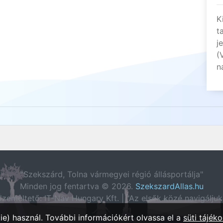
K
t
j
(
n
"Szekszárd, Tolna vármegyei régió állásportálja"
Minden jog fentartva © 2026.
SzekszardAllas.hu
zemeltető: IT-Nav Hungary Kft. | "Az elsők közé navigáljuk
e) használ. További információkért olvassa el a
süti tájéko