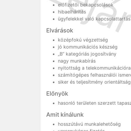
előfizetői bekapcsolások
hibaelhárítás
ügyfelekkel való kapcsolattartás
Elvárások
középfokú végzettség
jó kommunikációs készség
„B” kategóriás jogosítvány
nagy munkabírás
nyitottság a telekommunikációra
számítógépes felhasználói ismer
siker és teljesítmény orientáltság
Előnyök
hasonló területen szerzett tapas
Amit kínálunk
hosszútávú munkalehetőség