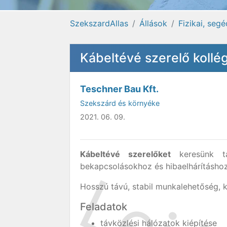
SzekszardAllas
Állások
Fizikai, seg
Kábeltévé szerelő koll
Teschner Bau Kft.
Szekszárd és környéke
2021. 06. 09.
Kábeltévé szerelőket
keresünk táv
bekapcsolásokhoz és hibaelhárításhoz 
Hosszú távú, stabil munkalehetőség, 
Feladatok
távközlési hálózatok kiépítése