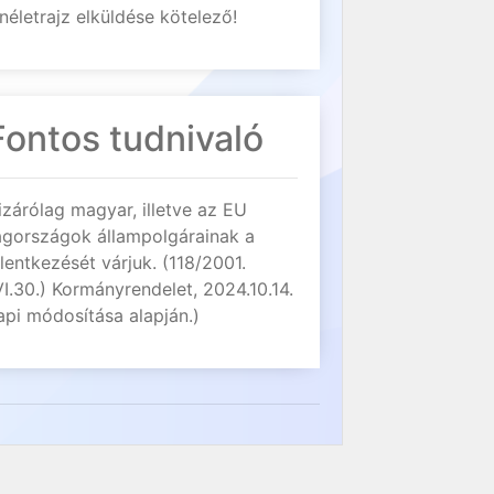
néletrajz elküldése kötelező!
Fontos tudnivaló
izárólag magyar, illetve az EU
agországok állampolgárainak a
elentkezését várjuk. (118/2001.
VI.30.) Kormányrendelet, 2024.10.14.
api módosítása alapján.)