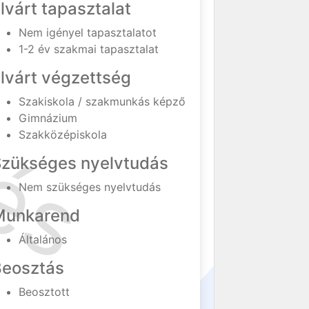
lvárt tapasztalat
Nem igényel tapasztalatot
1-2 év szakmai tapasztalat
lvárt végzettség
Szakiskola / szakmunkás képző
Gimnázium
Szakközépiskola
Szükséges nyelvtudás
Nem szükséges nyelvtudás
Munkarend
Általános
Beosztás
Beosztott