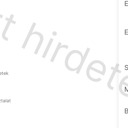
E
E
etek
ztalat