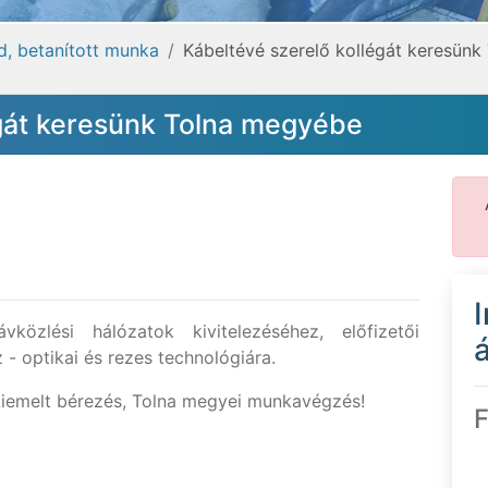
éd, betanított munka
Kábeltévé szerelő kollégát keresün
égát keresünk Tolna megyébe
közlési hálózatok kivitelezéséhez, előfizetői
á
- optikai és rezes technológiára.
kiemelt bérezés, Tolna megyei munkavégzés!
F