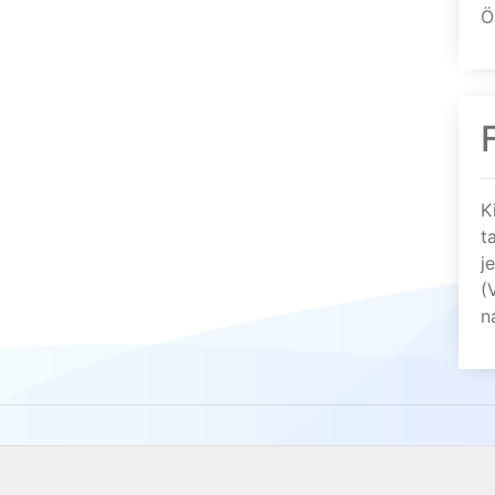
Ö
K
t
j
(
n