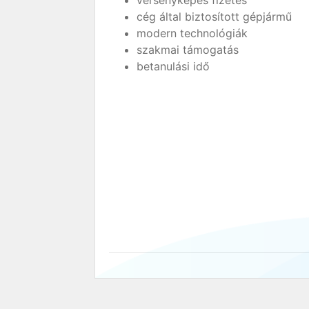
versenyképes fizetés
cég által biztosított gépjármű
modern technológiák
szakmai támogatás
betanulási idő