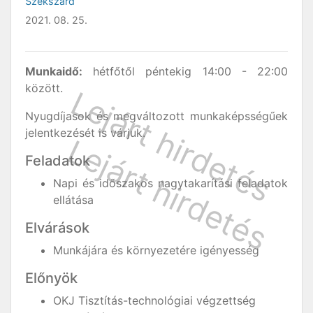
Szekszárd
2021. 08. 25.
Munkaidő:
hétfőtől péntekig 14:00 - 22:00
között.
Nyugdíjasok és megváltozott munkaképsségűek
jelentkezését is várjuk.
Feladatok
Napi és időszakos nagytakarítási feladatok
ellátása
Elvárások
Munkájára és környezetére igényesség
Előnyök
OKJ Tisztítás-technológiai végzettség