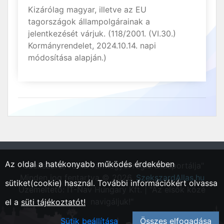
Kizárólag magyar, illetve az EU
tagországok állampolgárainak a
jelentkezését várjuk. (118/2001. (VI.30.)
Kormányrendelet, 2024.10.14. napi
módosítása alapján.)
Az oldal a hatékonyabb működés érdekében
"Szekszárd, Tolna vármegyei régió állásportálja"
Minden jog fentartva © 2026.
SzekszardAllas.hu
sütiket(cookie) használ. További információkért olvassa
Üzemeltető: IT-Nav Hungary Kft. | "Az elsők közé
navigáljuk!"
el a
süti tájékoztatót!
Sütik beállítása
Összes elfogadása