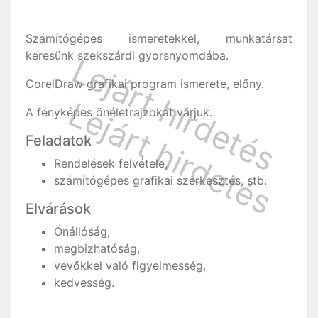
Számítógépes ismeretekkel, munkatársat
keresünk szekszárdi gyorsnyomdába.
CorelDraw grafikai program ismerete, előny.
A fényképes önéletrajzokat várjuk.
Feladatok
Rendelések felvétele,
számítógépes grafikai szerkesztés, stb.
Elvárások
Önállóság,
megbizhatóság,
vevőkkel való figyelmesség,
kedvesség.