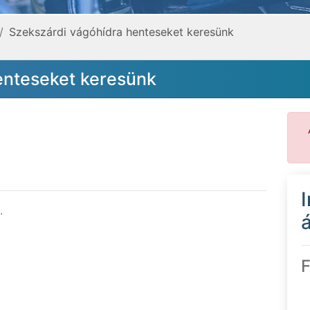
Szekszárdi vágóhídra henteseket keresünk
enteseket keresünk
.
á
F