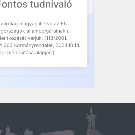
Fontos tudnivaló
izárólag magyar, illetve az EU
agországok állampolgárainak a
elentkezését várjuk. (118/2001.
VI.30.) Kormányrendelet, 2024.10.14.
api módosítása alapján.)
!"