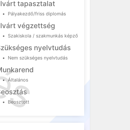
lvárt tapasztalat
Pályakezdő/friss diplomás
lvárt végzettség
Szakiskola / szakmunkás képző
Szükséges nyelvtudás
Nem szükséges nyelvtudás
Munkarend
Általános
Beosztás
Beosztott