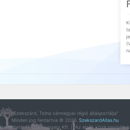
K
t
j
(
n
"Szekszárd, Tolna vármegyei régió állásportálja"
Minden jog fentartva © 2026.
SzekszardAllas.hu
zemeltető: IT-Nav Hungary Kft. | "Az elsők közé navigáljuk