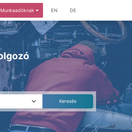
Munkaadóknak
EN
DE
dolgozó