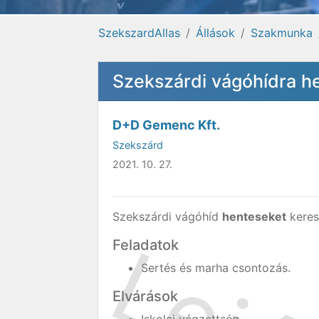
SzekszardAllas
Állások
Szakmunka
Szekszárdi vágóhídra h
D+D Gemenc Kft.
Szekszárd
2021. 10. 27.
Szekszárdi vágóhíd
henteseket
keres
Feladatok
Sertés és marha csontozás.
Elvárások