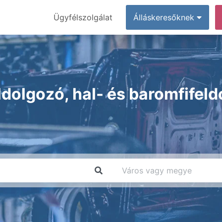
Ügyfélszolgálat
Álláskeresőknek
dolgozó, hal- és baromfifel