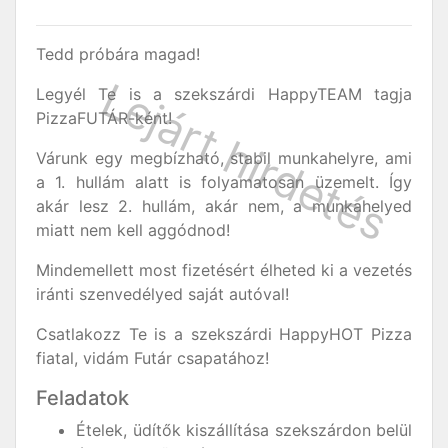
Tedd próbára magad!
Legyél Te is a szekszárdi HappyTEAM tagja
PizzaFUTÁR-ként!
Várunk egy megbízható, stabil munkahelyre, ami
a 1. hullám alatt is folyamatosan üzemelt. Így
akár lesz 2. hullám, akár nem, a munkahelyed
miatt nem kell aggódnod!
Mindemellett most fizetésért élheted ki a vezetés
iránti szenvedélyed saját autóval!
Csatlakozz Te is a szekszárdi HappyHOT Pizza
fiatal, vidám Futár csapatához!
Feladatok
Ételek, üdítők kiszállítása szekszárdon belül