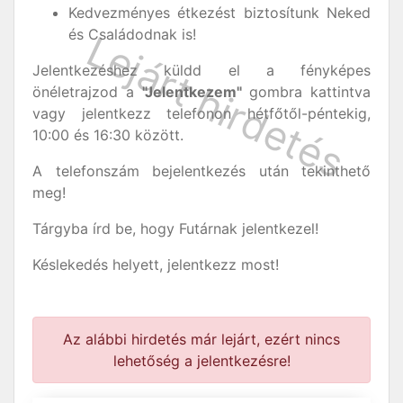
Kedvezményes étkezést biztosítunk Neked
és Családodnak is!
Jelentkezéshez küldd el a fényképes
önéletrajzod a
"Jelentkezem"
gombra kattintva
vagy jelentkezz telefonon hétfőtől-péntekig,
10:00 és 16:30 között.
A telefonszám bejelentkezés után tekinthető
meg!
Tárgyba írd be, hogy Futárnak jelentkezel!
Késlekedés helyett, jelentkezz most!
Az alábbi hirdetés már lejárt, ezért nincs
lehetőség a jelentkezésre!