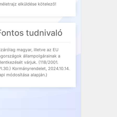
néletrajz elküldése kötelező!
Fontos tudnivaló
izárólag magyar, illetve az EU
agországok állampolgárainak a
elentkezését várjuk. (118/2001.
VI.30.) Kormányrendelet, 2024.10.14.
api módosítása alapján.)