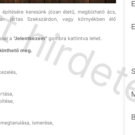
E
 építésére keresünk józan életű, megbízható ács,
ban jártas Szekszárdon, vagy környékben élő
E
ssel a
"Jelentkezem"
gombra kattintva lehet.
kinthető meg.
ezelés,
rtása,
ítése,
k megtanulása, ismerése,