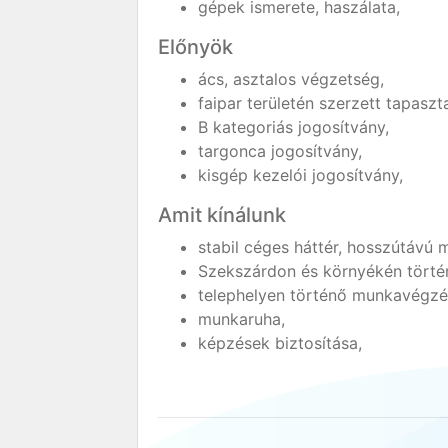
gépek ismerete, haszálata,
Előnyök
ács, asztalos végzetség,
faipar területén szerzett tapasz
B kategoriás jogosítvány,
targonca jogosítvány,
kisgép kezelói jogosítvány,
Amit kínálunk
stabil céges háttér, hosszútávú 
Szekszárdon és környékén tört
telephelyen történő munkavégzé
munkaruha,
képzések biztosítása,