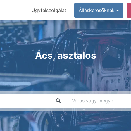
Ügyfélszolgálat
Álláskeresőknek
Ács, asztalos