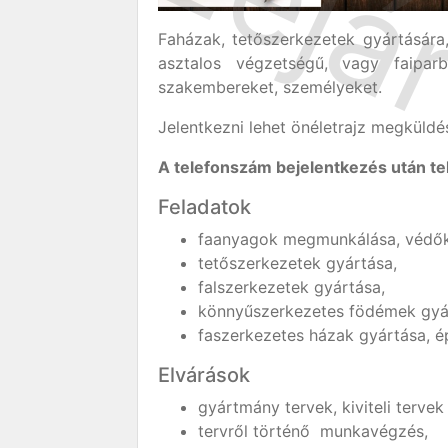
Faházak, tetőszerkezetek gyártására,
asztalos végzetségű, vagy faipar
szakembereket, személyeket.
Jelentkezni lehet önéletrajz megküldé
A telefonszám bejelentkezés után te
Feladatok
faanyagok megmunkálása, védők
tetőszerkezetek gyártása,
falszerkezetek gyártása,
könnyűszerkezetes födémek gyá
faszerkezetes házak gyártása, ép
Elvárások
gyártmány tervek, kiviteli terve
tervről történő munkavégzés,