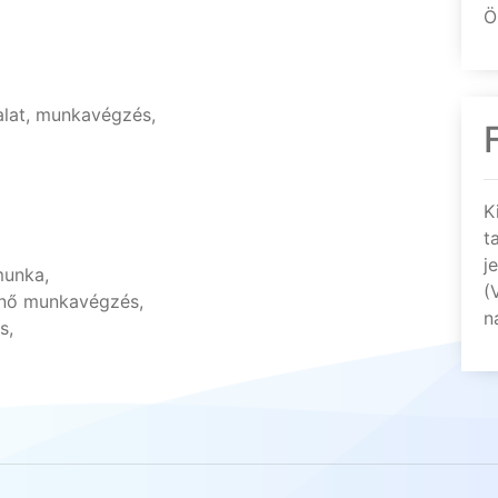
Ö
talat, munkavégzés,
K
t
j
munka,
(
énő munkavégzés,
n
s,