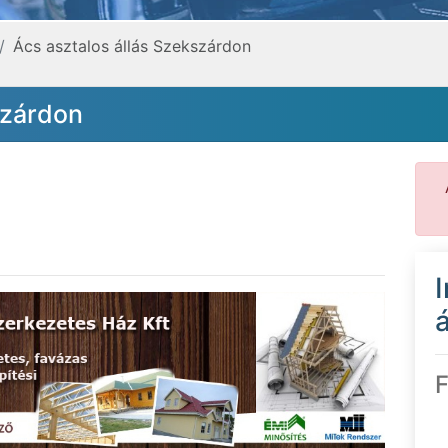
Ács asztalos állás Szekszárdon
szárdon
á
F