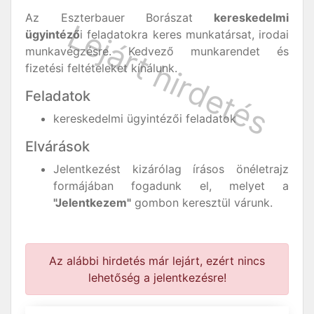
Az Eszterbauer Borászat
kereskedelmi
ügyintéző
i feladatokra keres munkatársat, irodai
munkavégzésre. Kedvező munkarendet és
fizetési feltételeket kínálunk.
Feladatok
kereskedelmi ügyintézői feladatok
Elvárások
Jelentkezést kizárólag írásos önéletrajz
formájában fogadunk el, melyet a
"Jelentkezem"
gombon keresztül várunk.
Az alábbi hirdetés már lejárt, ezért nincs
lehetőség a jelentkezésre!