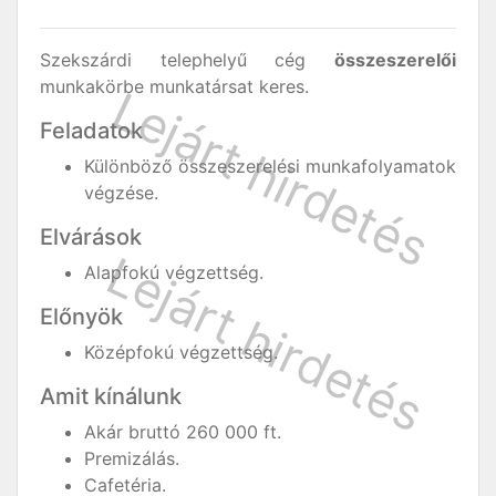
Szekszárdi telephelyű cég
összeszerelői
munkakörbe munkatársat keres.
Feladatok
Különböző összeszerelési munkafolyamatok
végzése.
Elvárások
Alapfokú végzettség.
Előnyök
Középfokú végzettség.
Amit kínálunk
Akár bruttó 260 000 ft.
Premizálás.
Cafetéria.