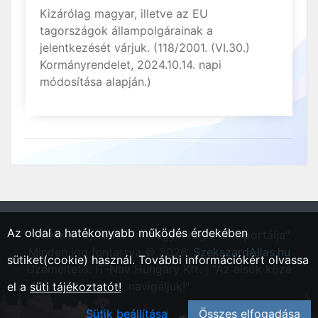
Kizárólag magyar, illetve az EU
tagországok állampolgárainak a
jelentkezését várjuk. (118/2001. (VI.30.)
Kormányrendelet, 2024.10.14. napi
módosítása alapján.)
Az oldal a hatékonyabb működés érdekében
"Szekszárd, Tolna vármegyei régió állásportálja"
Minden jog fentartva © 2026.
SzekszardAllas.hu
sütiket(cookie) használ. További információkért olvassa
Üzemeltető: IT-Nav Hungary Kft. | "Az elsők közé
navigáljuk!"
el a
süti tájékoztatót!
Sütik beállítása
Összes elfogadása