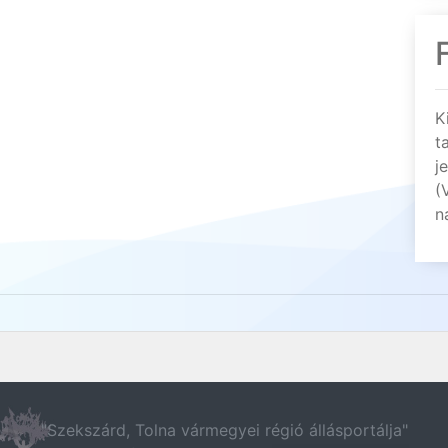
K
t
j
(
n
"Szekszárd, Tolna vármegyei régió állásportálja"