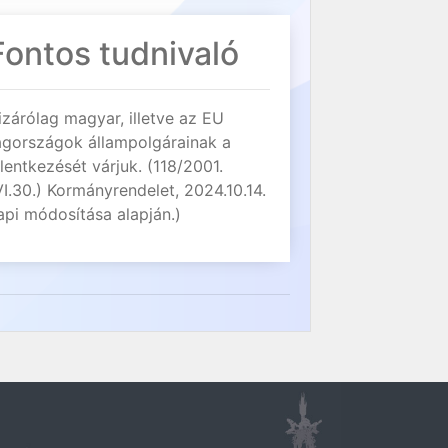
Fontos tudnivaló
izárólag magyar, illetve az EU
agországok állampolgárainak a
elentkezését várjuk. (118/2001.
VI.30.) Kormányrendelet, 2024.10.14.
api módosítása alapján.)