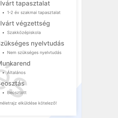
lvárt tapasztalat
1-2 év szakmai tapasztalat
lvárt végzettség
Szakközépiskola
Szükséges nyelvtudás
Nem szükséges nyelvtudás
Munkarend
Általános
Beosztás
Beosztott
néletrajz elküldése kötelező!