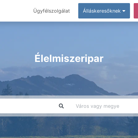
Ügyfélszolgálat
Álláskeresőknek
Élelmiszeripar