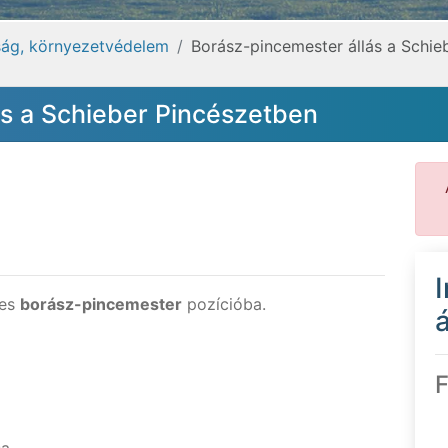
ág, környezetvédelem
Borász-pincemester állás a Schie
ás a Schieber Pincészetben
res
borász-pincemester
pozícióba.
á
F