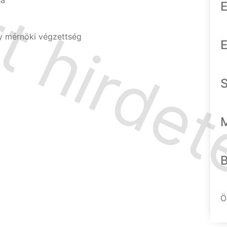
sa
E
gy mérnöki végzettség
E
Ö