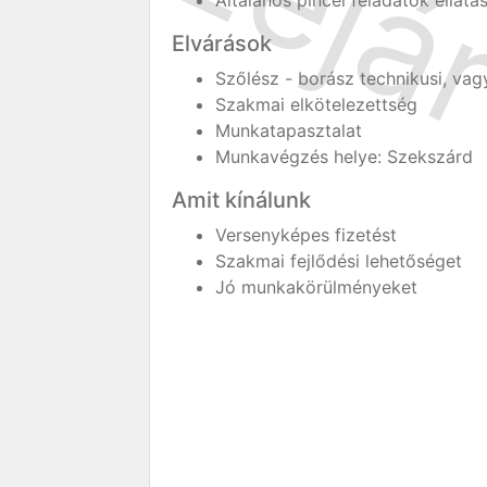
Általános pincei feladatok ellátá
Elvárások
Szőlész - borász technikusi, va
Szakmai elkötelezettség
Munkatapasztalat
Munkavégzés helye: Szekszárd
Amit kínálunk
Versenyképes fizetést
Szakmai fejlődési lehetőséget
Jó munkakörülményeket