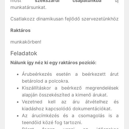
most
szekszárdi csapatunkba
új
munkatársunkat.
Csatlakozz dinamikusan fejlődő szervezetünkhöz
Raktáros
munkakörben!
Feladatok
Nálunk így néz ki egy raktáros pozíció:
Árubeérkezés esetén a beérkezett árut
betárolod a polcokra.
Kiszállításkor a beérkező megrendelések
alapján összekészíted a kimenő árukat.
Vezetned kell az áru átvételhez és
kiadáshoz kapcsolódó dokumentációkat.
Az árucímkézés és a csomagolás is a
teendőid közé fog tartozni.