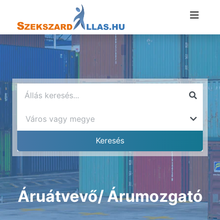
Áruátvevő/ Árumozgató