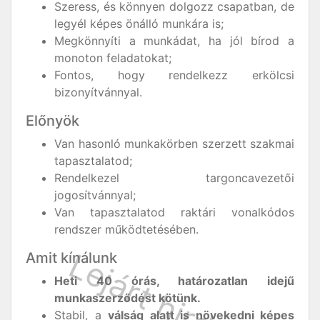
Szeress, és könnyen dolgozz csapatban, de
legyél képes önálló munkára is;
Megkönnyíti a munkádat, ha jól bírod a
monoton feladatokat;
Fontos, hogy rendelkezz erkölcsi
bizonyítvánnyal.
Előnyök
Van hasonló munkakörben szerzett szakmai
tapasztalatod;
Rendelkezel targoncavezetői
jogosítvánnyal;
Van tapasztalatod raktári vonalkódos
rendszer működtetésében.
Amit kínálunk
Heti 40 órás, határozatlan idejű
munkaszerződést kötünk.
Stabil, a
válság alatt is növekedni képes