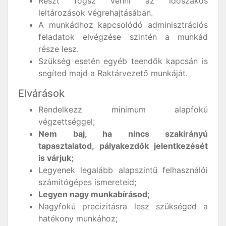
Részt fogsz venni az időszakos
leltározások végrehajtásában.
A munkádhoz kapcsolódó adminisztrációs
feladatok elvégzése szintén a munkád
része lesz.
Szükség esetén egyéb teendők kapcsán is
segíted majd a Raktárvezető munkáját.
Elvárások
Rendelkezz minimum alapfokú
végzettséggel;
Nem baj, ha nincs szakirányú
tapasztalatod, pályakezdők jelentkezését
is várjuk;
Legyenek legalább alapszintű felhasználói
számitógépes ismereteid;
Legyen nagy munkabírásod;
Nagyfokú precizitásra lesz szükséged a
hatékony munkához;