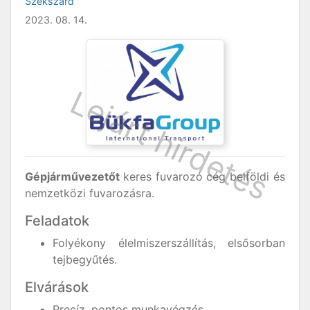
Szekszárd
2023. 08. 14.
Gépjárművezetőt
keres fuvarozó cég belföldi és
nemzetközi fuvarozásra.
Feladatok
Folyékony élelmiszerszállítás, elsősorban
tejbegyűtés.
Elvárások
Precíz, pontos munkavégzés.