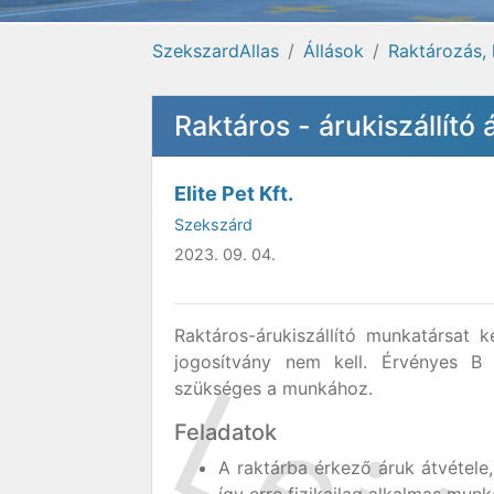
SzekszardAllas
Állások
Raktározás, 
Raktáros - árukiszállító
Elite Pet Kft.
Szekszárd
2023. 09. 04.
Raktáros-árukiszállító munkatársat 
jogosítvány nem kell. Érvényes B 
szükséges a munkához.
Feladatok
A raktárba érkező áruk átvétele