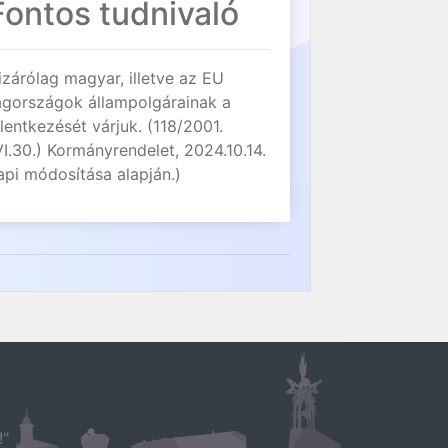
Fontos tudnivaló
izárólag magyar, illetve az EU
agországok állampolgárainak a
elentkezését várjuk. (118/2001.
VI.30.) Kormányrendelet, 2024.10.14.
api módosítása alapján.)
!"