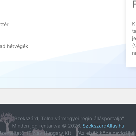
K
ttér
t
j
(
ad hétvégék
n
"Szekszárd, Tolna vármegyei régió állásportálja"
Minden jog fentartva © 2026.
SzekszardAllas.hu
zemeltető: IT-Nav Hungary Kft. | "Az elsők közé navigáljuk