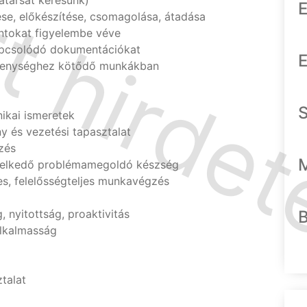
katársat keresünk)
E
ése, előkészítése, csomagolása, átadása
ontokat figyelembe véve
apcsolódó dokumentációkat
E
ékenységhez kötődő munkákban
nikai ismeretek
y és vezetési tapasztalat
zés
melkedő problémamegoldó készség
es, felelősségteljes munkavégzés
g
 nyitottság, proaktivitás
alkalmasság
ztalat