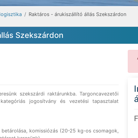
logisztika
Raktáros - árukiszállító állás Szekszárdon
 állás Szekszárdon
keresünk szekszárdi raktárunkba. Targoncavezetői
á
kategóriás jogosítvány és vezetési tapasztalat
F
, betárolása, komissiózás (20-25 kg-os csomagok,