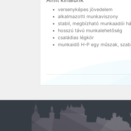
Amit kínálunk
versenyképes jövedelem
alkalmazotti munkaviszony
stabil, megbízható munkaadói há
hosszú távú munkalehetőség
családias légkör
munkaidő H-P egy műszak, szab
Ü