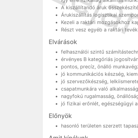
így erre fizikailag alkalmas mun
A kiszállítandó áruk összekészít
Árukiszállítás logisztikai szemp
Kezeli a raktári mozgásokhoz k
Részt vesz egyéb a raktári tev
Elvárások
felhasználói szintű számítástech
érvényes B kategóriás jogosítván
pontos, precíz, önálló munkavég
jó kommunikációs készség, kie
jó szervezőkészség, lelkiismeret
csapatmunkára való alkalmassá
nagyfokú rugalmasság, önállóság,
jó fizikai erőnlét, egészségügyi 
Előnyök
hasonló területen szerzett tapas