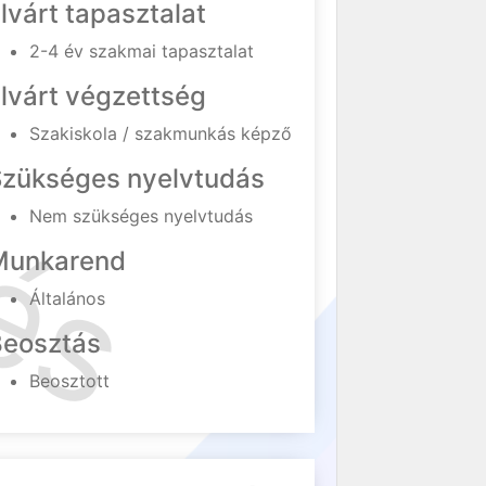
lvárt tapasztalat
2-4 év szakmai tapasztalat
lvárt végzettség
Szakiskola / szakmunkás képző
Szükséges nyelvtudás
Nem szükséges nyelvtudás
Munkarend
Általános
Beosztás
Beosztott