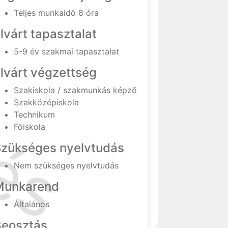
Teljes munkaidő 8 óra
lvárt tapasztalat
5-9 év szakmai tapasztalat
lvárt végzettség
Szakiskola / szakmunkás képző
Szakközépiskola
Technikum
Főiskola
Szükséges nyelvtudás
Nem szükséges nyelvtudás
Munkarend
Általános
Beosztás