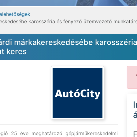
alehetőségek
reskedésébe karosszéria és fényező üzemvezető munkatárs
zárdi márkakereskedésébe karosszéria
t keres
á
F
régió 25 éve meghatározó gépjárműkereskedelmi