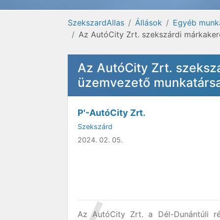
SzekszardAllas
Állások
Egyéb munk
Az AutóCity Zrt. szekszárdi márkake
Az AutóCity Zrt. szeks
üzemvezető munkatársa
P'-AutóCity Zrt.
Szekszárd
2024. 02. 05.
Az AutóCity Zrt. a Dél-Dunántúli 