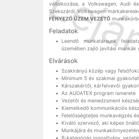
vállalkozása, a Volkswagen, Audi és
Szekszárdi Volkswagen márkakeresk
FÉNYEZŐ ÜZEM VEZETŐ
munkakörb
Feladatok
Leendő munkatársunk feladat
üzemében zajló javítási munkák s
Elvárások
Szakirányú közép vagy felsőfok
Minimum 5 év szakmai gyakorlat
Kárszakértői, kárfelvevői gyakor
Az AUDATEX program ismerete
Vezetői és menedzsment készség
Kiemelkedő kommunikációs kész
Felelősségteljes munkavégzés és
Kiváló szervező, aki képes önál
Munkájára és munkakörnyezetére
B-kategóriás jogosítvány, vezeté