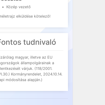
Közép vezető
néletrajz elküldése kötelező!
Fontos tudnivaló
izárólag magyar, illetve az EU
agországok állampolgárainak a
elentkezését várjuk. (118/2001.
VI.30.) Kormányrendelet, 2024.10.14.
api módosítása alapján.)