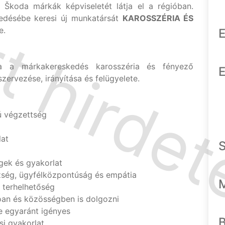
 Škoda márkák képviseletét látja el a régióban.
edésébe keresi új munkatársát
KAROSSZÉRIA ÉS
e.
E
a a márkakereskedés karosszéria és fényező
E
zervezése, irányítása és felügyelete.
ú végzettség
lat
ek és gyakorlat
ség, ügyfélközpontúság és empátia
 terhelhetőség
lóan és közösségben is dolgozni
 egyaránt igényes
si gyakorlat