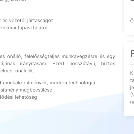
 és vezetői jártasságot
Ö
zakmai tapasztalatot
es önálló, felelősségteljes munkavégzésre és egy
jának irányítására. Ezért hosszútávú, biztos
elmet kínálunk.
K
t
ett munkakörülmények, modern technológia
j
esítmény megbecsülése
(
lődési lehetőség
n