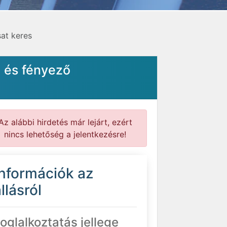
at keres
 és fényező
Az alábbi hirdetés már lejárt, ezért
nincs lehetőség a jelentkezésre!
Információk az
llásról
oglalkoztatás jellege