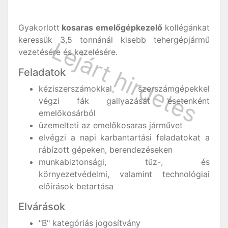
Gyakorlott
kosaras emelőgépkezelő
kollégánkat
keressük 3,5 tonnánál kisebb tehergépjármű
vezetésére és kezelésére.
Feladatok
kéziszerszámokkal, szerszámgépekkel
végzi fák gallyazását esetenként
emelőkosárból
üzemelteti az emelőkosaras járművet
elvégzi a napi karbantartási feladatokat a
rábízott gépeken, berendezéseken
munkabiztonsági, tűz-, és
környezetvédelmi, valamint technológiai
előírások betartása
Elvárások
"B" kategóriás jogosítvány