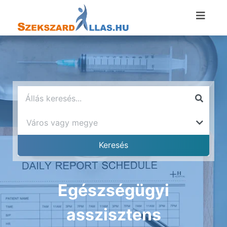
Egészségügyi
asszisztens