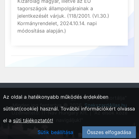
Kizárólag magyar, illetve az EU
tagországok állampolgárainak a
jelentkezését várjuk. (118/2001. (VI.30.)
Kormányrendelet, 2024.10.14. napi
módosítása alapján.)
Az oldal a hatékonyabb működés érdekében
"Szekszárd, Tolna vármegyei régió állásportálja"
Minden jog fentartva © 2026.
SzekszardAllas.hu
sütiket(cookie) használ. További információkért olvassa
Üzemeltető: IT-Nav Hungary Kft. | "Az elsők közé
navigáljuk!"
el a
süti tájékoztatót!
Sütik beállítása
Összes elfogadása