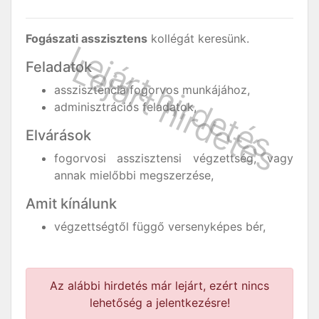
Fogászati asszisztens
kollégát keresünk.
Feladatok
asszisztencia fogorvos munkájához,
adminisztrációs feladatok,
Elvárások
fogorvosi asszisztensi végzettség, vagy
annak mielőbbi megszerzése,
Amit kínálunk
végzettségtől függő versenyképes bér,
Az alábbi hirdetés már lejárt, ezért nincs
lehetőség a jelentkezésre!