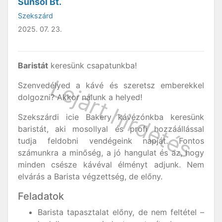
Sunsol Bt.
Szekszárd
2025. 07. 23.
Baristát
keresünk csapatunkba!
Szenvedélyed a kávé és szeretsz emberekkel
dolgozni? Akkor nálunk a helyed!
Szekszárdi icie Bakery kávézónkba keresünk
baristát, aki mosollyal és profi hozzáállással
tudja feldobni vendégeink napját. Fontos
számunkra a minőség, a jó hangulat és az, hogy
minden csésze kávéval élményt adjunk. Nem
elvárás a Barista végzettség, de előny.
Feladatok
Barista tapasztalat előny, de nem feltétel –