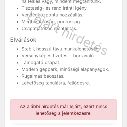
ha lelkes vagy, mindent megtanítunk.
Tisztaság- és rend iránti igény.
Vendégközpontú hozzáállás.
Megbízhatóság, pontosság.
Csapatjátékos mentalitás.
Elvárások
Stabil, hosszú távú munkalehetőség.
Versenyképes fizetés + borravaló.
Támogató csapat.
Modern géppark, minőségi alapanyagok.
Rugalmas beosztás.
Lehetőség tanulásra, fejlődésre.
Az alábbi hirdetés már lejárt, ezért nincs
lehetőség a jelentkezésre!