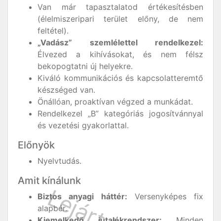
Van már tapasztalatod értékesítésben
(élelmiszeripari terület előny, de nem
feltétel).
„Vadász” szemlélettel rendelkezel:
Élvezed a kihívásokat, és nem félsz
bekopogtatni új helyekre.
Kiváló kommunikációs és kapcsolatteremtő
készséged van.
Önállóan, proaktívan végzed a munkádat.
Rendelkezel „B” kategóriás jogosítvánnyal
és vezetési gyakorlattal.
Előnyök
Nyelvtudás.
Amit kínálunk
Biztos anyagi háttér:
Versenyképes fix
alapbér.
Kiemelkedő jutalékrendszer:
Minden