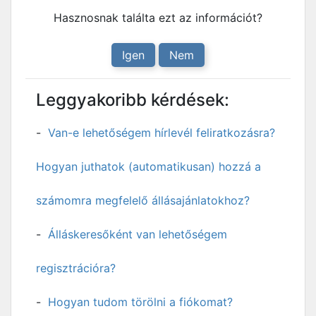
Hasznosnak találta ezt az információt?
Igen
Nem
Leggyakoribb kérdések:
Van-e lehetőségem hírlevél feliratkozásra?
Hogyan juthatok (automatikusan) hozzá a
számomra megfelelő állásajánlatokhoz?
Álláskeresőként van lehetőségem
regisztrációra?
Hogyan tudom törölni a fiókomat?