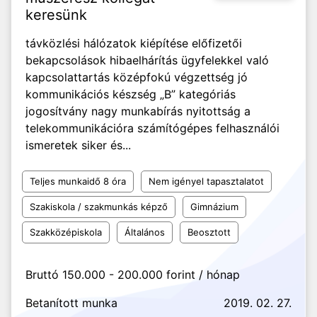
keresünk
távközlési hálózatok kiépítése előfizetői
bekapcsolások hibaelhárítás ügyfelekkel való
kapcsolattartás középfokú végzettség jó
kommunikációs készség „B” kategóriás
jogosítvány nagy munkabírás nyitottság a
telekommunikációra számítógépes felhasználói
ismeretek siker és...
Teljes munkaidő 8 óra
Nem igényel tapasztalatot
Szakiskola / szakmunkás képző
Gimnázium
Szakközépiskola
Általános
Beosztott
Bruttó 150.000 - 200.000 forint / hónap
Betanított munka
2019. 02. 27.