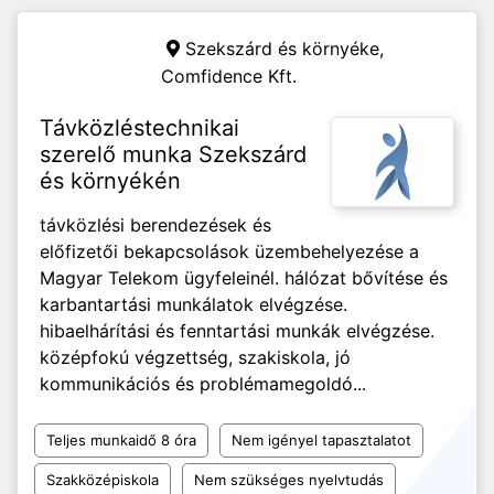
Szekszárd és környéke,
Comfidence Kft.
Távközléstechnikai
szerelő munka Szekszárd
és környékén
távközlési berendezések és
előfizetői bekapcsolások üzembehelyezése a
Magyar Telekom ügyfeleinél. hálózat bővítése és
karbantartási munkálatok elvégzése.
hibaelhárítási és fenntartási munkák elvégzése.
középfokú végzettség, szakiskola, jó
kommunikációs és problémamegoldó...
Teljes munkaidő 8 óra
Nem igényel tapasztalatot
Szakközépiskola
Nem szükséges nyelvtudás