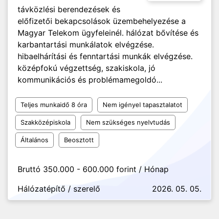
távközlési berendezések és
előfizetői bekapcsolások üzembehelyezése a
Magyar Telekom ügyfeleinél. hálózat bővítése és
karbantartási munkálatok elvégzése.
hibaelhárítási és fenntartási munkák elvégzése.
középfokú végzettség, szakiskola, jó
kommunikációs és problémamegoldó...
Teljes munkaidő 8 óra
Nem igényel tapasztalatot
Szakközépiskola
Nem szükséges nyelvtudás
Általános
Beosztott
Bruttó 350.000 - 600.000 forint / Hónap
Hálózatépítő / szerelő
2026. 05. 05.