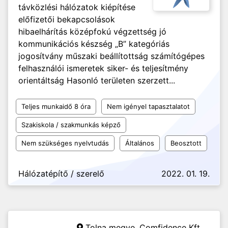
távközlési hálózatok kiépítése
előfizetői bekapcsolások
hibaelhárítás középfokú végzettség jó
kommunikációs készség „B” kategóriás
jogosítvány műszaki beállítottság számítógépes
felhasználói ismeretek siker- és teljesítmény
orientáltság Hasonló területen szerzett...
Teljes munkaidő 8 óra
Nem igényel tapasztalatot
Szakiskola / szakmunkás képző
Nem szükséges nyelvtudás
Általános
Beosztott
Hálózatépítő / szerelő
2022. 01. 19.
Tolna megye,
Comfidence Kft.