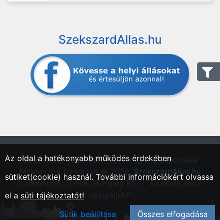
SzekszardAllas.hu
Az oldal a hatékonyabb működés érdekében
"Szekszárd, Tolna vármegyei régió állásportálja"
Minden jog fentartva © 2026.
SzekszardAllas.hu
sütiket(cookie) használ. További információkért olvassa
Üzemeltető: IT-Nav Hungary Kft. | "Az elsők közé
navigáljuk!"
el a
süti tájékoztatót!
Sütik beállítása
Összes elfogadása