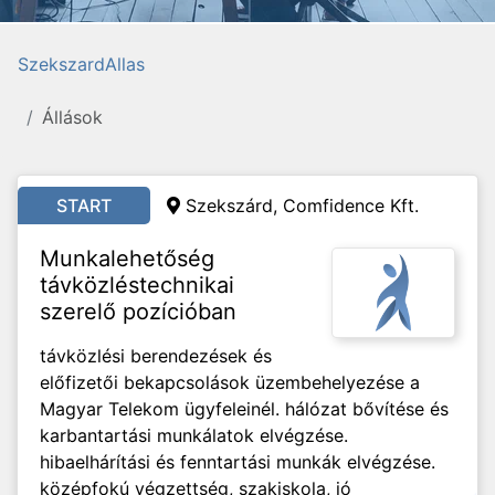
SzekszardAllas
Állások
START
Szekszárd,
Comfidence Kft.
Munkalehetőség
távközléstechnikai
szerelő pozícióban
távközlési berendezések és
előfizetői bekapcsolások üzembehelyezése a
Magyar Telekom ügyfeleinél. hálózat bővítése és
karbantartási munkálatok elvégzése.
hibaelhárítási és fenntartási munkák elvégzése.
középfokú végzettség, szakiskola, jó