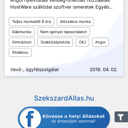
Angol nyelvtudás Vendég-orientált hozzáállás
HostWare szállódai szoftver ismeretek Egyéb...
Teljes munkaidő 8 óra
Időszakos munka
Diákmunka
Nem igényel tapasztalatot
Gimnázium
Szakközépiskola
OKJ
Angol
Általános
Vevő-, ügyfélszolgálat
2019. 04. 02.
SzekszardAllas.hu