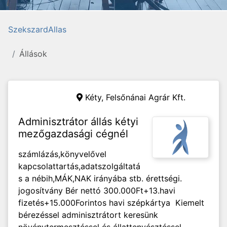
SzekszardAllas
Állások
Kéty,
Felsőnánai Agrár Kft.
Adminisztrátor állás kétyi
mezőgazdasági cégnél
számlázás,könyvelővel
kapcsolattartás,adatszolgáltatá
s a nébih,MÁK,NAK irányába stb. érettségi.
jogosítvány Bér nettó 300.000Ft+13.havi
fizetés+15.000Forintos havi szépkártya Kiemelt
bérezéssel adminisztrátort keresünk