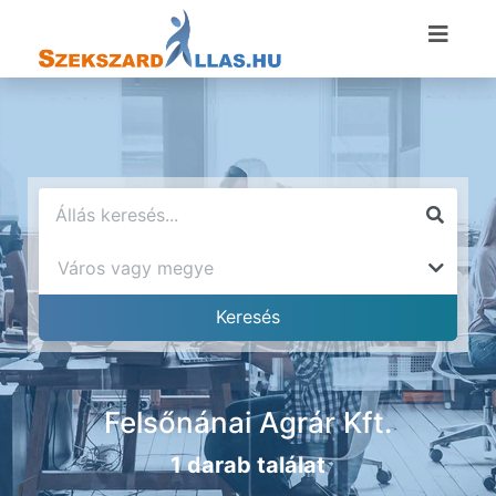
Felsőnánai Agrár Kft.
1 darab találat