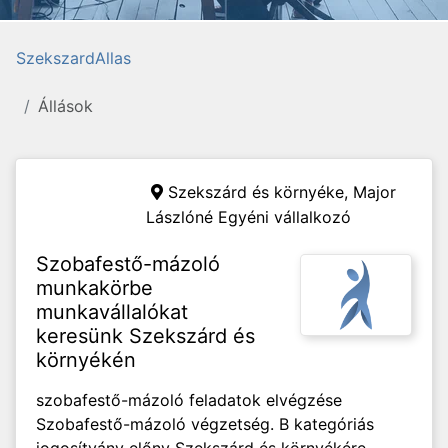
SzekszardAllas
Állások
Szekszárd és környéke,
Major
Lászlóné Egyéni vállalkozó
Szobafestő-mázoló
munkakörbe
munkavállalókat
keresünk Szekszárd és
környékén
szobafestő-mázoló feladatok elvégzése
Szobafestő-mázoló végzetség. B kategóriás