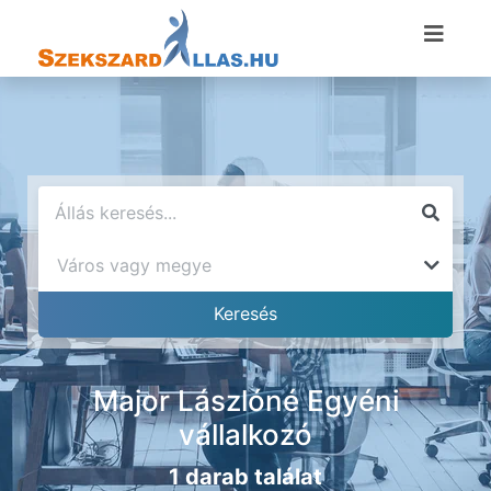
Major Lászlóné Egyéni
vállalkozó
1 darab találat