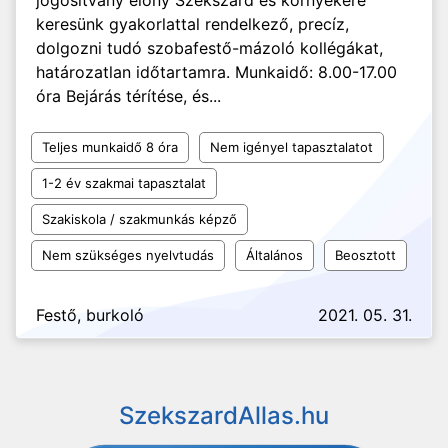
jogosítvány előny Szekszárd és környékére
keresünk gyakorlattal rendelkező, precíz,
dolgozni tudó szobafestő-mázoló kollégákat,
határozatlan időtartamra. Munkaidő: 8.00-17.00
óra Bejárás térítése, és...
Teljes munkaidő 8 óra
Nem igényel tapasztalatot
1-2 év szakmai tapasztalat
Szakiskola / szakmunkás képző
Nem szükséges nyelvtudás
Általános
Beosztott
Festő, burkoló
2021. 05. 31.
SzekszardAllas.hu