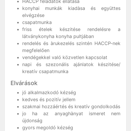
HACCP feladatok ellàtàsa
konyhai munkák kiadàsa és együttes
elvégzése
csapatmunka
friss ételek készitése rendelésre a
látványkonyha konyha pultjában
rendelés és àrukezelés szintén HACCP-nek
megfelelően
vendégekkel való közvetlen kapcsolat
napi és szezonális ajánlatok készitése/
kreatív csapatmunka
Elvárások
jó alkalmazkodó kézség
kedves és pozitív jellem
szakmai hozzáértés és kreatív gondolkodás
jo ha az anyaghànyat ismeret nem
újdonság
gyors megoldó kézség