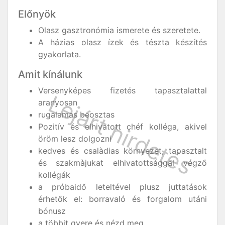
Előnyök
Olasz gasztronómia ismerete és szeretete.
A házias olasz ízek és tészta készítés
gyakorlata.
Amit kínálunk
Versenyképes fizetés tapasztalattal
aranyosan
rugalamas beosztas
Pozitív és elhivatott chéf kolléga, akivel
öröm lesz dolgozni
kedves és csalàdias környezet, tapasztalt
és szakmàjukat elhivatottsággal végző
kollégák
a próbaidő leteltével plusz juttatások
érhetők el: borravaló és forgalom utáni
bónusz
a többit gyere és nézd meg...