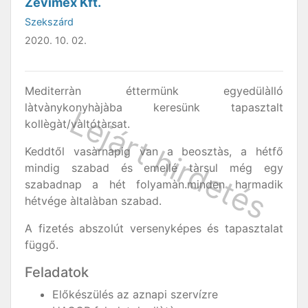
Zevimex Kft.
Szekszárd
2020. 10. 02.
Mediterràn éttermünk egyedülàlló
làtvànykonyhàjàba keresünk tapasztalt
kollègàt/vàltótàrsat.
Keddtől vasàrnapig van a beosztàs, a hétfő
mindig szabad és emellé tàrsul még egy
szabadnap a hét folyamàn.minden harmadik
hétvége àltalàban szabad.
A fizetés abszolút versenyképes és tapasztalat
függő.
Feladatok
Előkészülés az aznapi szervízre