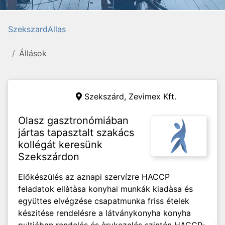
SzekszardAllas
Állások
Szekszárd,
Zevimex Kft.
Olasz gasztronómiában
jártas tapasztalt szakács
kollégát keresünk
Szekszárdon
Előkészülés az aznapi szervízre HACCP
feladatok ellàtàsa konyhai munkák kiadàsa és
együttes elvégzése csapatmunka friss ételek
készitése rendelésre a látványkonyha konyha