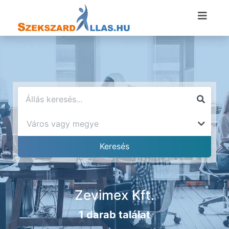
Zevimex Kft.
1 darab találat