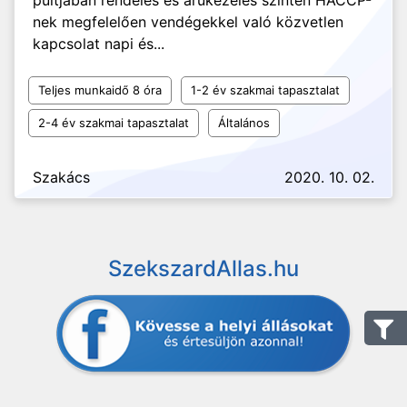
pultjában rendelés és àrukezelés szintén HACCP-
nek megfelelően vendégekkel való közvetlen
kapcsolat napi és...
Teljes munkaidő 8 óra
1-2 év szakmai tapasztalat
2-4 év szakmai tapasztalat
Általános
Szakács
2020. 10. 02.
SzekszardAllas.hu