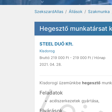
SzekszardAllas
Állások
Szakmunka
Hegesztő munkatársat 
STEEL DUÓ Kft.
Kisdorog
Bruttó
219 000 Ft
-
219 000 Ft
/ Hónap
2021. 04. 28.
Kisdorogi üzemünkbe
hegesztő
munka
Feladatok
acélszerkezetek gyártása,
Elvárások