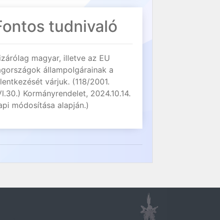
Fontos tudnivaló
izárólag magyar, illetve az EU
agországok állampolgárainak a
elentkezését várjuk. (118/2001.
VI.30.) Kormányrendelet, 2024.10.14.
api módosítása alapján.)