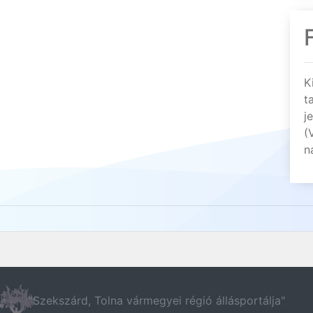
K
t
j
(
n
"Szekszárd, Tolna vármegyei régió állásportálja"