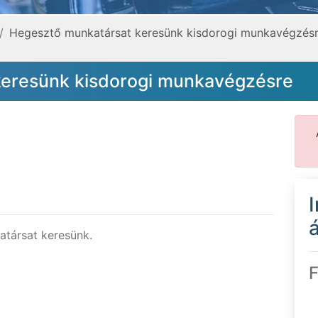
Hegesztő munkatársat keresünk kisdorogi munkavégzés
keresünk kisdorogi munkavégzésre
á
társat keresünk.
F