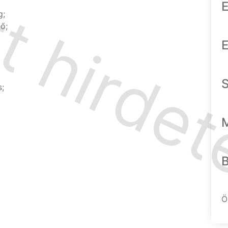
E
g;
ő;
E
;
Ö