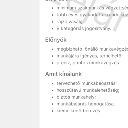
minimum szakmunkás végzettsé
több éves gyakorlattal rendelkez
rajzolvasás;
B kategóriás jogosítvány.
Előnyök
megbizható, önálló munkavégzés
munkájára igényes, terhelhető;
precíz, pontos munkavégzés.
Amit kínálunk
tervezhető munkabeosztás;
hosszútávú munkalehetőség;
biztos munkahely;
munkábajárás támogatása.
kiemelkedő bérezés.