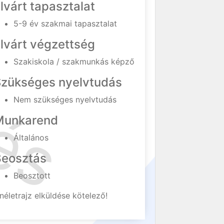
lvárt tapasztalat
5-9 év szakmai tapasztalat
lvárt végzettség
Szakiskola / szakmunkás képző
Szükséges nyelvtudás
Nem szükséges nyelvtudás
Munkarend
Általános
Beosztás
Beosztott
néletrajz elküldése kötelező!