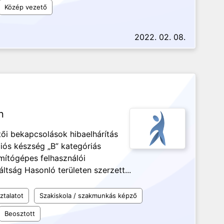
Közép vezető
2022. 02. 08.
n
tői bekapcsolások hibaelhárítás
ós készség „B” kategóriás
mítógépes felhasználói
áltság Hasonló területen szerzett...
ztalatot
Szakiskola / szakmunkás képző
Beosztott