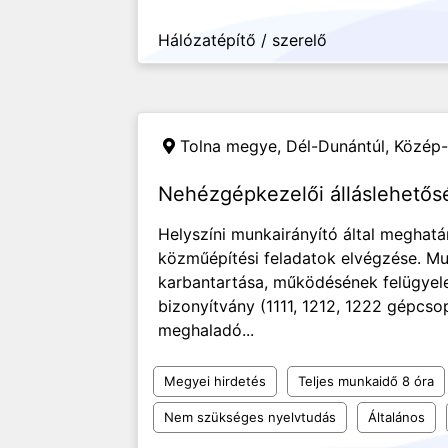
Hálózatépítő / szerelő
Tolna megye, Dél-Dunántúl, Közép
Nehézgépkezelői álláslehetős
Helyszíni munkairányító által meghatár
közműépítési feladatok elvégzése. M
karbantartása, működésének felügyel
bizonyítvány (1111, 1212, 1222 gépc
meghaladó...
Megyei hirdetés
Teljes munkaidő 8 óra
Nem szükséges nyelvtudás
Általános