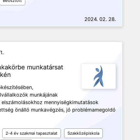
Beosztott
2024. 02. 28.
t.
nkakörbe munkatársat
ékén
őkészítésében,
alvállalkozók munkájának
zói elszámolásokhoz mennyiségkimutatások
ettség önálló munkavégzés, jó problémamegoldó
2-4 év szakmai tapasztalat
Szakközépiskola