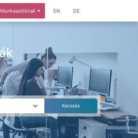
Munkaadóknak
EN
DE
kák