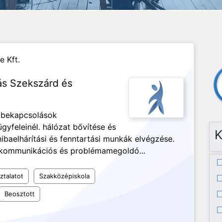
 Kft.
lás Szekszárd és
i bekapcsolások
yfeleinél. hálózat bővítése és
K
ibaelhárítási és fenntartási munkák elvégzése.
ó kommunikációs és problémamegoldó...
ztalatot
Szakközépiskola
Beosztott