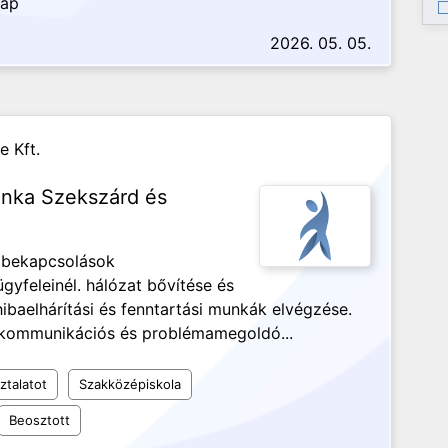
nap
2026. 05. 05.
 Kft.
unka Szekszárd és
i bekapcsolások
yfeleinél. hálózat bővítése és
ibaelhárítási és fenntartási munkák elvégzése.
ó kommunikációs és problémamegoldó...
ztalatot
Szakközépiskola
Beosztott