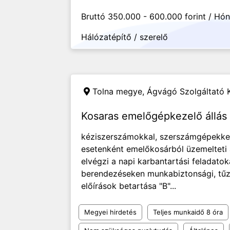
Bruttó 350.000 - 600.000 forint / Hó
Hálózatépítő / szerelő
Tolna megye,
Ágvágó Szolgáltató K
Kosaras emelőgépkezelő állá
kéziszerszámokkal, szerszámgépekkel
esetenként emelőkosárból üzemelteti
elvégzi a napi karbantartási feladatok
berendezéseken munkabiztonsági, tűz-
előírások betartása "B"...
Megyei hirdetés
Teljes munkaidő 8 óra