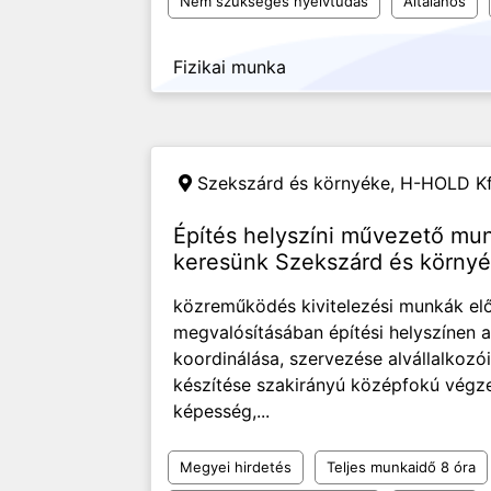
Nem szükséges nyelvtudás
Általános
Fizikai munka
Szekszárd és környéke,
H-HOLD Kf
Építés helyszíni művezető mu
keresünk Szekszárd és körny
közreműködés kivitelezési munkák el
megvalósításában építési helyszínen 
koordinálása, szervezése alvállalko
készítése szakirányú középfokú végz
képesség,...
Megyei hirdetés
Teljes munkaidő 8 óra