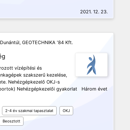
2021. 12. 23.
-Dunántúl,
GEOTECHNIKA '84 Kft.
ég
ozott vízépítési és
unkagépek szakszerű kezelése,
ete. Nehézgépkezelő OKJ-s
soportok) Nehézgépkezelői gyakorlat Három évet
2-4 év szakmai tapasztalat
OKJ
Beosztott