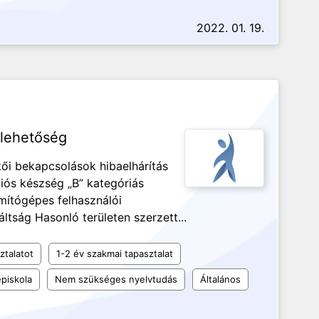
2022. 01. 19.
lehetőség
tői bekapcsolások hibaelhárítás
ós készség „B” kategóriás
mítógépes felhasználói
áltság Hasonló területen szerzett...
ztalatot
1-2 év szakmai tapasztalat
piskola
Nem szükséges nyelvtudás
Általános