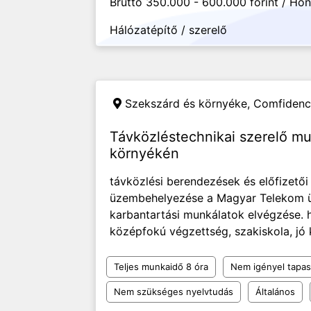
Bruttó 350.000 - 600.000 forint / Hó
Hálózatépítő / szerelő
Szekszárd és környéke,
Comfidence
Távközléstechnikai szerelő m
környékén
távközlési berendezések és előfizető
üzembehelyezése a Magyar Telekom üg
karbantartási munkálatok elvégzése. h
középfokú végzettség, szakiskola, j
Teljes munkaidő 8 óra
Nem igényel tapas
Nem szükséges nyelvtudás
Általános