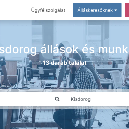
Ügyfélszolgálat
Álláskeresőknek
sdorog állások és mun
13 darab találat