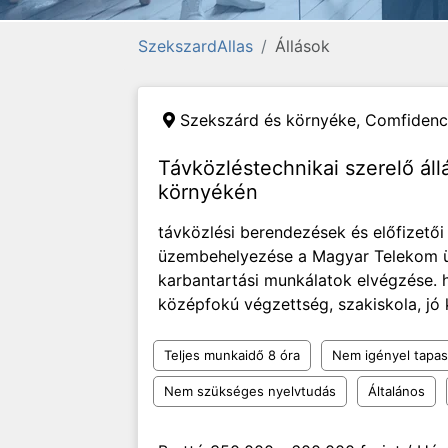
SzekszardAllas
Állások
Szekszárd és környéke,
Comfidence
Távközléstechnikai szerelő ál
környékén
távközlési berendezések és előfizető
üzembehelyezése a Magyar Telekom üg
karbantartási munkálatok elvégzése. h
középfokú végzettség, szakiskola, j
Teljes munkaidő 8 óra
Nem igényel tapas
Nem szükséges nyelvtudás
Általános