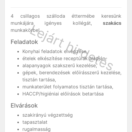
4 csillagos szálloda éttermébe keresünk
munkájára igényes kollégát,
szakács
munkakörbe!
Feladatok
Konyhai feladatok elvégzése,
ételek elkészítése receptúrák alapján,
alapanyagok szakszerű kezelése,
gépek, berendezések előírásszerű kezelése,
tisztán tartása,
munkaterület folyamatos tisztán tartása,
HACCP/higiéniai előírások betartása
Elvárások
szakirányú végzettség
tapasztalat
rugalmasság