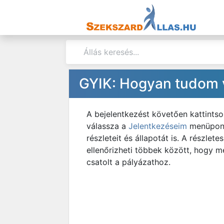
GYIK: Hogyan tudom v
A bejelentkezést követően kattintso
válassza a
Jelentkezéseim
menüpont
részleteit és állapotát is. A részle
ellenőrizheti többek között, hogy me
csatolt a pályázathoz.