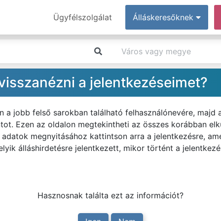
Ügyfélszolgálat
Álláskeresőknek
isszanézni a jelentkezéseimet?
n a jobb felső sarokban található felhasználónevére, majd
ot. Ezen az oldalon megtekintheti az összes korábban elkü
tes adatok megnyitásához kattintson arra a jelentkezésre, ame
lyik álláshirdetésre jelentkezett, mikor történt a jelentke
Hasznosnak találta ezt az információt?