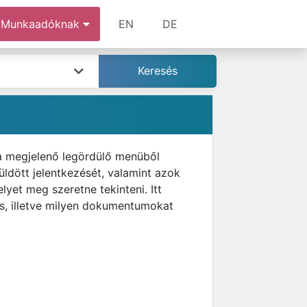
Munkaadóknak
EN
DE
 a megjelenő legördülő menüből
ldött jelentkezését, valamint azok
lyet meg szeretne tekinteni. Itt
zés, illetve milyen dokumentumokat