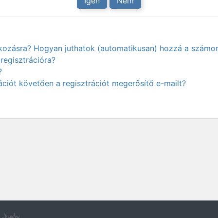
Igen
Nem
atkozásra? Hogyan juthatok (automatikusan) hozzá a számo
regisztrációra?
?
ciót követően a regisztrációt megerősítő e-mailt?