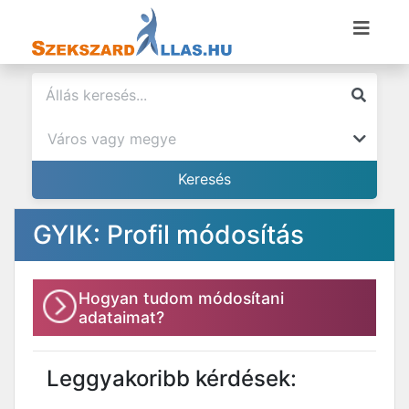
GYIK: Profil módosítás
Hogyan tudom módosítani
adataimat?
Leggyakoribb kérdések: