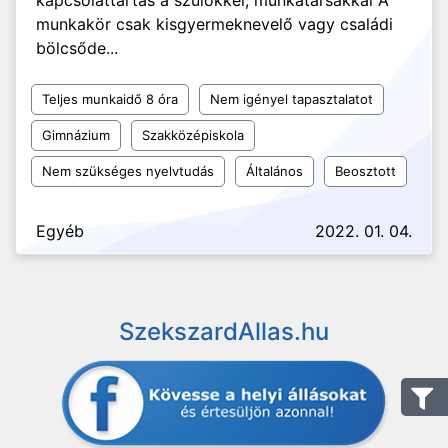
kapcsolattartás a szülőkkel, munkatársakkal A
munkakör csak kisgyermeknevelő vagy családi
bölcsőde...
Teljes munkaidő 8 óra
Nem igényel tapasztalatot
Gimnázium
Szakközépiskola
Nem szükséges nyelvtudás
Általános
Beosztott
Egyéb
2022. 01. 04.
SzekszardAllas.hu