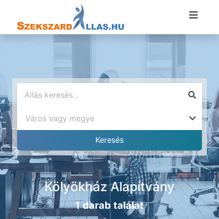
Kölyökház Alapítvány
1 darab találat