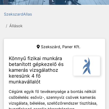
SzekszardAllas
Állások
Szekszárd,
Paner Kft.
Könnyű fizikai munkára
betanított gépkezelő és
kamerás vizsgálathoz
keresünk 4 fő
munkavállalót
Cégünk egyik fő tevékenysége a bontás nélküli
csőbélelés: esővíz-, szennyvíz csövek kamerás
vizsgálata, bélelése, szellőzőrendszer tisztítása,