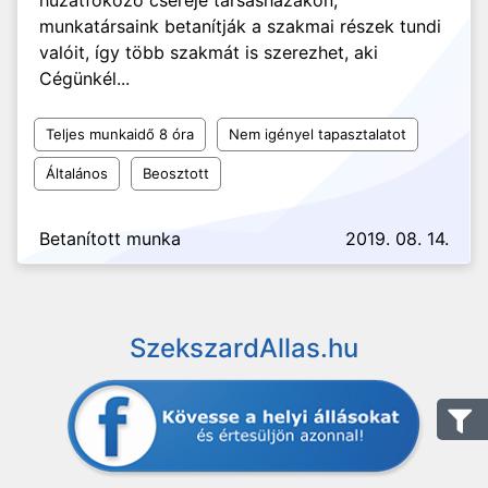
huzatfokozó cseréje társasházakon,
munkatársaink betanítják a szakmai részek tundi
valóit, így több szakmát is szerezhet, aki
Cégünkél...
Teljes munkaidő 8 óra
Nem igényel tapasztalatot
Általános
Beosztott
Betanított munka
2019. 08. 14.
SzekszardAllas.hu