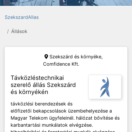
SzekszardAllas
Állások
Szekszárd és környéke,
Comfidence Kft.
Távközléstechnikai
szerelő állás Szekszárd
és környékén
távközlési berendezések és
előfizetői bekapcsolások üzembehelyezése a
Magyar Telekom ügyfeleinél. hálózat bővítése és
karbantartási munkálatok elvégzése.