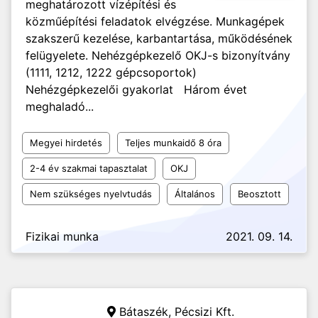
meghatározott vízépítési és
közműépítési feladatok elvégzése. Munkagépek
szakszerű kezelése, karbantartása, működésének
felügyelete. Nehézgépkezelő OKJ-s bizonyítvány
(1111, 1212, 1222 gépcsoportok)
Nehézgépkezelői gyakorlat Három évet
meghaladó...
Megyei hirdetés
Teljes munkaidő 8 óra
2-4 év szakmai tapasztalat
OKJ
Nem szükséges nyelvtudás
Általános
Beosztott
Fizikai munka
2021. 09. 14.
Bátaszék,
Pécsizi Kft.