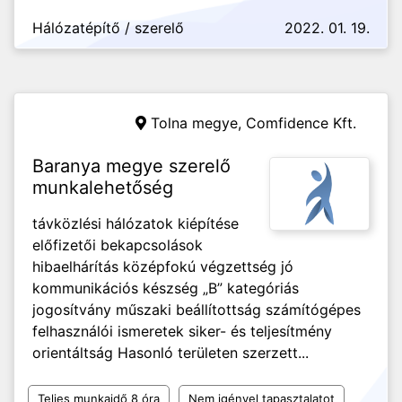
Hálózatépítő / szerelő
2022. 01. 19.
Tolna megye,
Comfidence Kft.
Baranya megye szerelő
munkalehetőség
távközlési hálózatok kiépítése
előfizetői bekapcsolások
hibaelhárítás középfokú végzettség jó
kommunikációs készség „B” kategóriás
jogosítvány műszaki beállítottság számítógépes
felhasználói ismeretek siker- és teljesítmény
orientáltság Hasonló területen szerzett...
Teljes munkaidő 8 óra
Nem igényel tapasztalatot