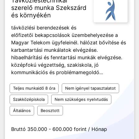
Távközléstechnikai
szerelő munka Szekszárd
és környékén
távközlési berendezések és
előfizetői bekapcsolások üzembehelyezése a
Magyar Telekom ügyfeleinél. hálózat bővítése és
karbantartási munkálatok elvégzése.
hibaelhárítási és fenntartási munkák elvégzése.
középfokú végzettség, szakiskola, jó
kommunikációs és problémamegoldó...
Teljes munkaidő 8 óra
Nem igényel tapasztalatot
Szakközépiskola
Nem szükséges nyelvtudás
Általános
Beosztott
Bruttó 350.000 - 600.000 forint / Hónap