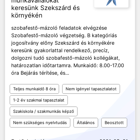
munkavállalókat
keresünk Szekszárd és
környékén
szobafestő-mázoló feladatok elvégzése
Szobafestő-mázoló végzetség. B kategóriás
jogosítvány előny Szekszárd és környékére
keresünk gyakorlattal rendelkező, precíz,
dolgozni tudó szobafestő-mázoló kollégákat,
határozatlan időtartamra. Munkaidő: 8.00-17.00
óra Bejárás térítése, és...
Teljes munkaidő 8 óra
Nem igényel tapasztalatot
1-2 év szakmai tapasztalat
Szakiskola / szakmunkás képző
Nem szükséges nyelvtudás
Általános
Beosztott