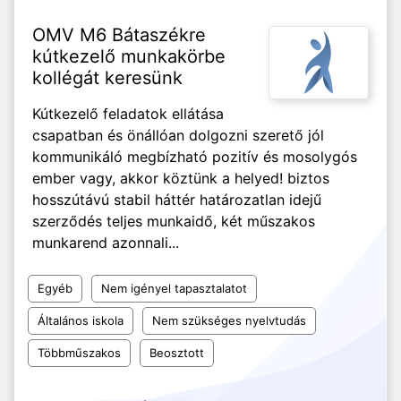
OMV M6 Bátaszékre
kútkezelő munkakörbe
kollégát keresünk
Kútkezelő feladatok ellátása
csapatban és önállóan dolgozni szerető jól
kommunikáló megbízható pozitív és mosolygós
ember vagy, akkor köztünk a helyed! biztos
hosszútávú stabil háttér határozatlan idejű
szerződés teljes munkaidő, két műszakos
munkarend azonnali...
Egyéb
Nem igényel tapasztalatot
Általános iskola
Nem szükséges nyelvtudás
Többműszakos
Beosztott