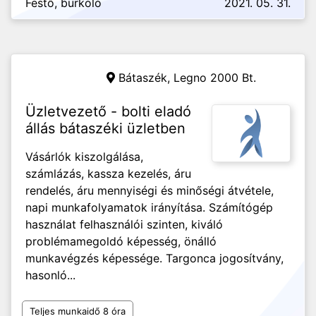
Festő, burkoló
2021. 05. 31.
Bátaszék,
Legno 2000 Bt.
Üzletvezető - bolti eladó
állás bátaszéki üzletben
Vásárlók kiszolgálása,
számlázás, kassza kezelés, áru
rendelés, áru mennyiségi és minőségi átvétele,
napi munkafolyamatok irányítása. Számítógép
használat felhasználói szinten, kiváló
problémamegoldó képesség, önálló
munkavégzés képessége. Targonca jogosítvány,
hasonló...
Teljes munkaidő 8 óra