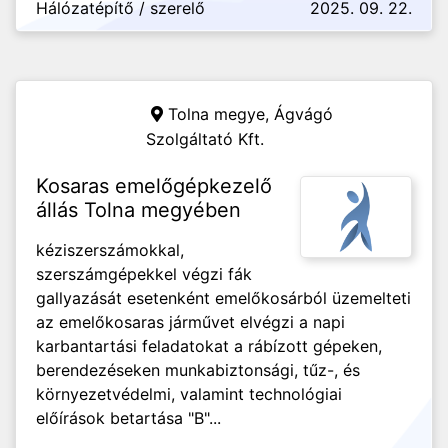
Hálózatépítő / szerelő
2025. 09. 22.
Tolna megye,
Ágvágó
Szolgáltató Kft.
Kosaras emelőgépkezelő
állás Tolna megyében
kéziszerszámokkal,
szerszámgépekkel végzi fák
gallyazását esetenként emelőkosárból üzemelteti
az emelőkosaras járművet elvégzi a napi
karbantartási feladatokat a rábízott gépeken,
berendezéseken munkabiztonsági, tűz-, és
környezetvédelmi, valamint technológiai
előírások betartása "B"...