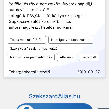
Belföldi és rövid nemzetközi fuvarok,napidíj,1
autós vállalkozás. C,E
kategória,PAV,GKI,sofőrkártya szükséges.
Gépkocsivezetőt keresek billencs
autóra,nagyrészt hetelős munkára.
Teljes munkaidő 8 óra
Nem igényel tapasztalatot
Szakiskola / szakmunkás képző
Nem szükséges nyelvtudás
Általános
Beosztott
Tehergépkocsi-vezető
2019. 09. 27.
SzekszardAllas.hu