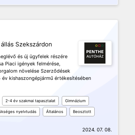
 állás Szekszárdon
glévő és új ügyfelek részére
a Piaci igények felmérése,
 forgalom növelése Szerződések
 év kishaszongépjármű értékesítésében
2-4 év szakmai tapasztalat
Gimnázium
kséges nyelvtudás
Általános
Beosztott
2024. 07. 08.