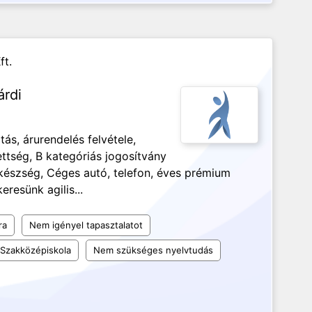
ft.
árdi
ás, árurendelés felvétele,
ttség, B kategóriás jogosítvány
készség, Céges autó, telefon, éves prémium
resünk agilis...
ra
Nem igényel tapasztalatot
Szakközépiskola
Nem szükséges nyelvtudás