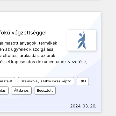
pfokú végzettséggel
rgalmazott anyagok, termékek
en az ügyfelek kiszolgálása,
feltöltés, árukiadás, az árak
ítéssel kapcsolatos dokumentumok vezetése,
asztalat
Szakiskola / szakmunkás képző
OKJ
udás
Általános
Beosztott
2024. 03. 26.