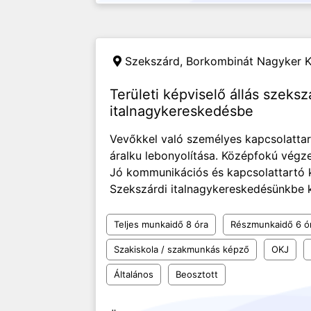
Szekszárd,
Borkombinát Nagyker K
Területi képviselő állás szeksz
italnagykereskedésbe
Vevőkkel való személyes kapcsolattart
áralku lebonyolítása. Középfokú végze
Jó kommunikációs és kapcsolattartó 
Szekszárdi italnagykereskedésünkbe ke
Teljes munkaidő 8 óra
Részmunkaidő 6 ó
Szakiskola / szakmunkás képző
OKJ
Általános
Beosztott