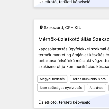
Üzletkötő, területi képviselő
Szekszárd,
CPH Kft.
Mérnök-üzletkötő állás Szeks
kapcsolattartás ügyfelekkel szakmai 
termék marketing árajánlat készítés ér
betartása felsőfokú műszaki végzetts
szakismeret jó kommunikációs készség
Megyei hirdetés
Teljes munkaidő 8 óra
Nem szükséges nyelvtudás
Általános
Üzletkötő, területi képviselő