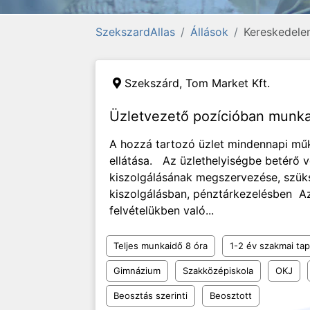
SzekszardAllas
Állások
Kereskedelem
Szekszárd,
Tom Market Kft.
Üzletvezető pozícióban munka
A hozzá tartozó üzlet mindennapi m
ellátása. Az üzlethelyiségbe betérő 
kiszolgálásának megszervezése, szü
kiszolgálásban, pénztárkezelésben Az
felvételükben való...
Teljes munkaidő 8 óra
1-2 év szakmai tap
Gimnázium
Szakközépiskola
OKJ
Beosztás szerinti
Beosztott