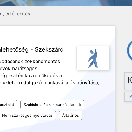
, értékesítés
lehetőség - Szekszárd
űködésének zökkenőmentes
vevők barátságos
kség esetén közreműködés a
K
 üzletben dolgozó munkavállalók irányítása,
asztalat
Szakiskola / szakmunkás képző
Nem szükséges nyelvtudás
Általános