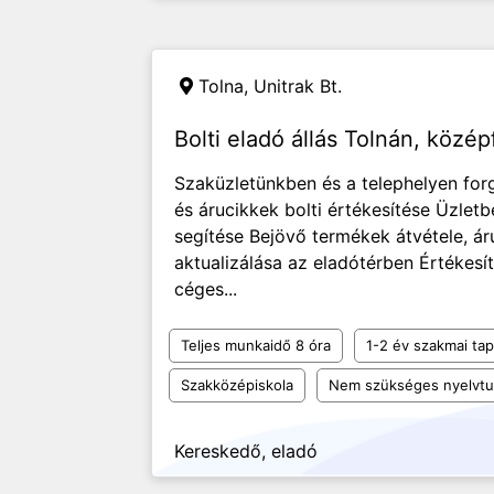
Tolna,
Unitrak Bt.
Bolti eladó állás Tolnán, közé
Szaküzletünkben és a telephelyen fo
és árucikkek bolti értékesítése Üzletb
segítése Bejövő termékek átvétele, áru
aktualizálása az eladótérben Értékes
céges...
Teljes munkaidő 8 óra
1-2 év szakmai tap
Szakközépiskola
Nem szükséges nyelvt
Kereskedő, eladó