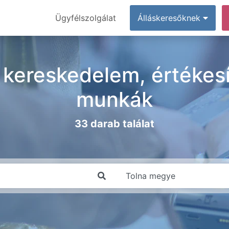
Ügyfélszolgálat
Álláskeresőknek
kereskedelem, értékesí
munkák
33 darab találat