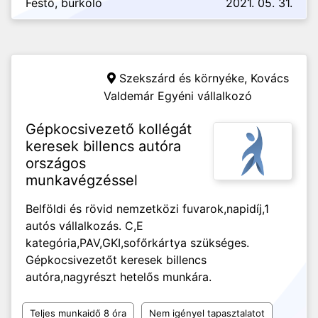
Festő, burkoló
2021. 05. 31.
Szekszárd és környéke,
Kovács
Valdemár Egyéni vállalkozó
Gépkocsivezető kollégát
keresek billencs autóra
országos
munkavégzéssel
Belföldi és rövid nemzetközi fuvarok,napidíj,1
autós vállalkozás. C,E
kategória,PAV,GKI,sofőrkártya szükséges.
Gépkocsivezetőt keresek billencs
autóra,nagyrészt hetelős munkára.
Teljes munkaidő 8 óra
Nem igényel tapasztalatot