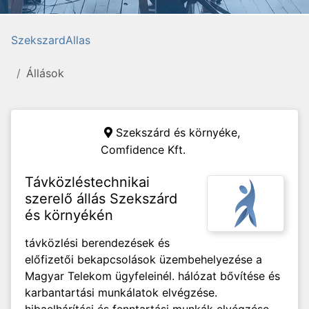
SzekszardAllas
Állások
Szekszárd és környéke,
Comfidence Kft.
Távközléstechnikai
szerelő állás Szekszárd
és környékén
távközlési berendezések és
előfizetői bekapcsolások üzembehelyezése a
Magyar Telekom ügyfeleinél. hálózat bővítése és
karbantartási munkálatok elvégzése.