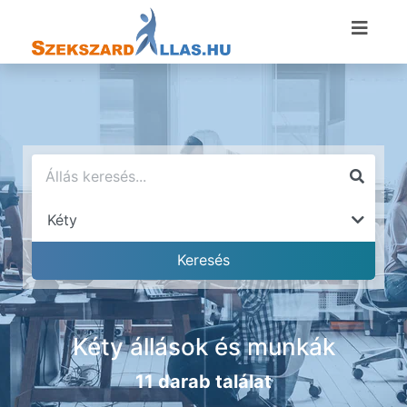
Kéty állások és munkák
11 darab találat