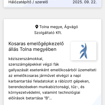
Hálózatépítő / szerelő
2025. 09. 22.
Tolna megye,
Ágvágó
Szolgáltató Kft.
Kosaras emelőgépkezelő
állás Tolna megyében
kéziszerszámokkal,
szerszámgépekkel végzi fák
gallyazását esetenként emelőkosárból üzemelteti
az emelőkosaras járművet elvégzi a napi
karbantartási feladatokat a rábízott gépeken,
berendezéseken munkabiztonsági, tűz-, és
környezetvédelmi, valamint technológiai
előírások betartása "B"...