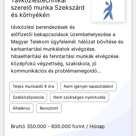
Távközléstechnikai
szerelő munka Szekszárd
és környékén
távközlési berendezések és
előfizetői bekapcsolások üzembehelyezése a
Magyar Telekom ügyfeleinél. hálózat bővítése és
karbantartási munkálatok elvégzése.
hibaelhárítási és fenntartási munkák elvégzése.
középfokú végzettség, szakiskola, jó
kommunikációs és problémamegoldó...
Teljes munkaidő 8 óra
Nem igényel tapasztalatot
Szakközépiskola
Nem szükséges nyelvtudás
Általános
Beosztott
Bruttó 350.000 - 600.000 forint / Hónap