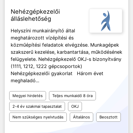
Nehézgépkezelői
álláslehetőség
Helyszíni munkairányító által
meghatározott vízépítési és
közműépítési feladatok elvégzése. Munkagépek
szakszerű kezelése, karbantartása, működésének
felügyelete. Nehézgépkezelő OKJ-s bizonyítvány
(1111, 1212, 1222 gépcsoportok)
Nehézgépkezelői gyakorlat Három évet
meghaladó...
Megyei hirdetés
Teljes munkaidő 8 óra
2-4 év szakmai tapasztalat
OKJ
Nem szükséges nyelvtudás
Általános
Beosztott