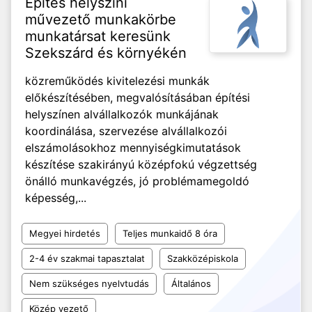
Építés helyszíni
művezető munkakörbe
munkatársat keresünk
Szekszárd és környékén
közreműködés kivitelezési munkák
előkészítésében, megvalósításában építési
helyszínen alvállalkozók munkájának
koordinálása, szervezése alvállalkozói
elszámolásokhoz mennyiségkimutatások
készítése szakirányú középfokú végzettség
önálló munkavégzés, jó problémamegoldó
képesség,...
Megyei hirdetés
Teljes munkaidő 8 óra
2-4 év szakmai tapasztalat
Szakközépiskola
Nem szükséges nyelvtudás
Általános
Közép vezető