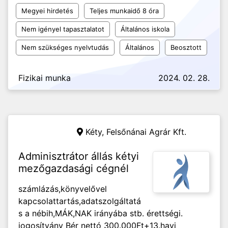
Megyei hirdetés
Teljes munkaidő 8 óra
Nem igényel tapasztalatot
Általános iskola
Nem szükséges nyelvtudás
Általános
Beosztott
Fizikai munka
2024. 02. 28.
Kéty,
Felsőnánai Agrár Kft.
Adminisztrátor állás kétyi
mezőgazdasági cégnél
számlázás,könyvelővel
kapcsolattartás,adatszolgáltatá
s a nébih,MÁK,NAK irányába stb. érettségi.
jogosítvány Bér nettó 300.000Ft+13.havi