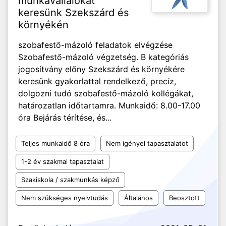
munkavállalókat
keresünk Szekszárd és
környékén
szobafestő-mázoló feladatok elvégzése
Szobafestő-mázoló végzetség. B kategóriás
jogosítvány előny Szekszárd és környékére
keresünk gyakorlattal rendelkező, precíz,
dolgozni tudó szobafestő-mázoló kollégákat,
határozatlan időtartamra. Munkaidő: 8.00-17.00
óra Bejárás térítése, és...
Teljes munkaidő 8 óra
Nem igényel tapasztalatot
1-2 év szakmai tapasztalat
Szakiskola / szakmunkás képző
Nem szükséges nyelvtudás
Általános
Beosztott