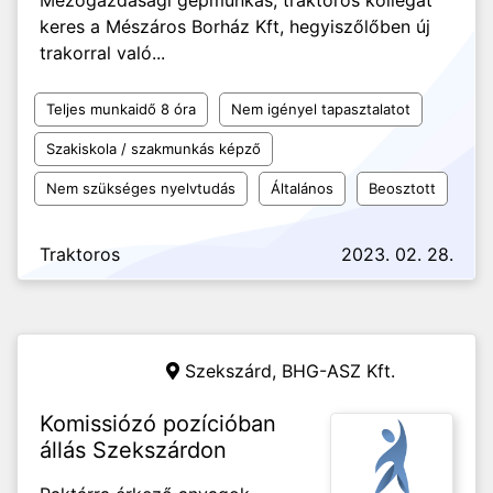
Mezőgazdasági gépmunkás, traktoros kollégát
keres a Mészáros Borház Kft, hegyiszőlőben új
trakorral való...
Teljes munkaidő 8 óra
Nem igényel tapasztalatot
Szakiskola / szakmunkás képző
Nem szükséges nyelvtudás
Általános
Beosztott
Traktoros
2023. 02. 28.
Szekszárd,
BHG-ASZ Kft.
Komissiózó pozícióban
állás Szekszárdon