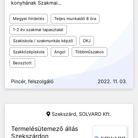
konyhának Szakmai...
Megyei hirdetés
Teljes munkaidő 8 óra
1-2 év szakmai tapasztalat
Szakiskola / szakmunkás képző
OKJ
Szakközépiskola
Angol
Többműszakos
Beosztott
Pincér, felszolgáló
2022. 11. 03.
Szekszárd,
SOLVARO Kft.
Termelésütemező állás
Szekszárdon