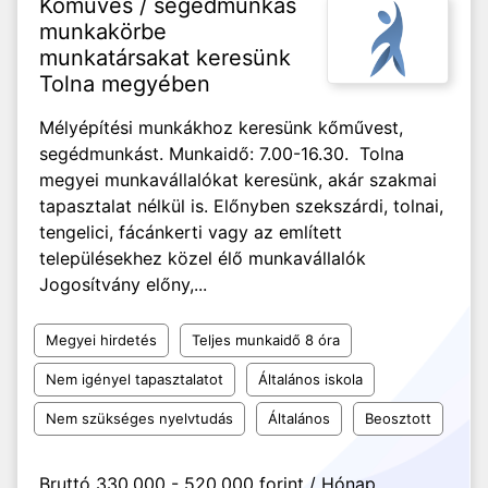
Kőműves / segédmunkás
munkakörbe
munkatársakat keresünk
Tolna megyében
Mélyépítési munkákhoz keresünk kőművest,
segédmunkást. Munkaidő: 7.00-16.30. Tolna
megyei munkavállalókat keresünk, akár szakmai
tapasztalat nélkül is. Előnyben szekszárdi, tolnai,
tengelici, fácánkerti vagy az említett
településekhez közel élő munkavállalók
Jogosítvány előny,...
Megyei hirdetés
Teljes munkaidő 8 óra
Nem igényel tapasztalatot
Általános iskola
Nem szükséges nyelvtudás
Általános
Beosztott
Bruttó 330.000 - 520.000 forint / Hónap