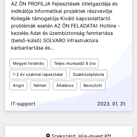
AZ ÖN PROFILJA Fejlesztések ötletgazdája és
indikálója Informatikai projektek részvevője
Kollegák támogatója Kiváló kapcsolattartó
problémák esetén AZ ÖN FELADATAI: Hotline -
kezelés Adat és üzembiztonság fenntartása
(belső-külső) SOLVARO infrastruktúra
karbantartása és...
Megyei hirdetés
Teljes munkaidő 8 óra
1-2 év szakmai tapasztalat
Szakközépiskola
Angol
Német
Általános
Beosztott
IT-support
2023. 01. 31.
Szekszárd,
Hús-Invest Kft.