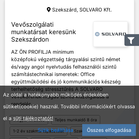
Szekszárd,
SOLVARO Kft.
Vevőszolgálati
munkatársat keresünk
Szekszárdon
AZ ÖN PROFILJA minimum
középfokú végzettség tárgyalási szintű német
és/vagy angol nyelvtudás felhasználói szintű
számítástechnikai ismeretek: Office
együttműködési és jó kommunikációs készség
terhelhetőség stressztűrés A SOLVARO
Az oldal a hatékonyabb működés érdekében
vevőkörének magas szintű kiszolgálása a
rendelés...
sütiket(cookie) használ. További információkért olvassa
el a
süti tájékoztatót!
Megyei hirdetés
Teljes munkaidő 8 óra
Sütik beállítása
Összes elfogadása
1-2 év szakmai tapasztalat
Szakközépiskola