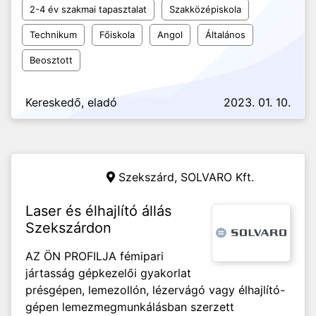
2-4 év szakmai tapasztalat
Szakközépiskola
Technikum
Főiskola
Angol
Általános
Beosztott
Kereskedő, eladó
2023. 01. 10.
Szekszárd,
SOLVARO Kft.
Laser és élhajlító állás
Szekszárdon
AZ ÖN PROFILJA fémipari
jártasság gépkezelői gyakorlat
présgépen, lemezollón, lézervágó vagy élhajlító-
gépen lemezmegmunkálásban szerzett