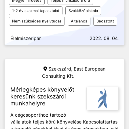
Megyei hirdetés
Teljes munkaidő 8 óra
1-2 év szakmai tapasztalat
Szakközépiskola
Nem szükséges nyelvtudás
Általános
Beosztott
Élelmiszeripar
2022. 08. 04.
Szekszárd,
East European
Consulting Kft.
Mérlegképes könyvelőt
keresünk szekszárdi
munkahelyre
A cégcsoporthoz tartozó
vállalatok teljes körű könyvelése Kapcsolattartás
a termelő cégekkel Havi és éves zárásokban való