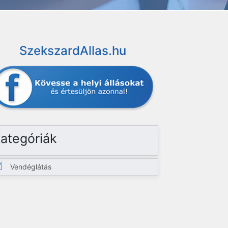
SzekszardAllas.hu
ategóriák
Vendéglátás