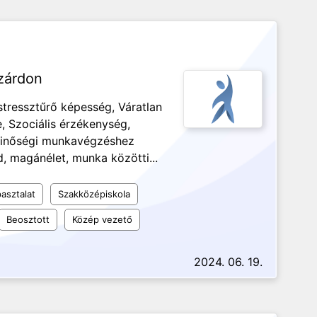
zárdon
ó stressztűrő képesség, Váratlan
, Szociális érzékenység,
 Minőségi munkavégzéshez
d, magánélet, munka közötti...
asztalat
Szakközépiskola
Beosztott
Közép vezető
2024. 06. 19.