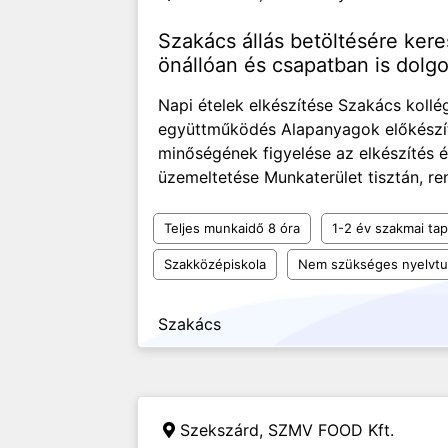
Szakács állás betöltésére ker
önállóan és csapatban is dolg
Napi ételek elkészítése Szakács kollé
együttműködés Alapanyagok előkészít
minőségének figyelése az elkészítés é
üzemeltetése Munkaterület tisztán, re
Teljes munkaidő 8 óra
1-2 év szakmai tap
Szakközépiskola
Nem szükséges nyelvt
Szakács
Szekszárd,
SZMV FOOD Kft.