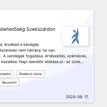
láslehetőség Szekszárdon
ed, érzéked a kávégép
észetesen nem hátrány, ha van
. A vendégek fogadása, értékesítés, számlázás,
zelése. Napi teendők ellátása pl.: az üzlet...
ztalatot
Általános iskola
Beosztott
2024. 09. 17.