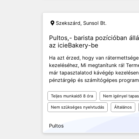
Szekszárd,
Sunsol Bt.
Pultos,- barista pozícióban ál
az icieBakery-be
Ha azt érzed, hogy van rátermettség
kezeléséhez, Mi megtanítunk rá! Term
már tapasztalatod kávégép kezelésen
pénztárgép és számítógépes program ke
Teljes munkaidő 8 óra
Nem igényel tapas
Nem szükséges nyelvtudás
Általános
Pultos