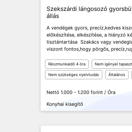
Szekszárdi lángosozó gyorsb
állás
A vendégek gyors, precíz,kedves kiszo
előkészítése, elkészítése, a hiányzó k
tisztántartása Szakács vagy vendegla
viszont fontos,hogy pörgős, precíz,ru
Részmunkaidő 4 óra
Nem igényel tapaszt
Nem szükséges nyelvtudás
Általános
Nettó 1.000 - 1.200 forint / Óra
Konyhai kisegítő