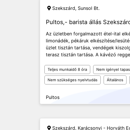
Szekszárd,
Sunsol Bt.
Pultos,- barista állás Szekszá
Az üzletben forgalmazott étel-ital elk
limonádék, pékáruk elkészítése/lesütés
üzlet tisztán tartása, vendégek kiszol
terasz tisztán tartása. A kávézó reggel
Teljes munkaidő 8 óra
Nem igényel tapas
Nem szükséges nyelvtudás
Általános
Pultos
Szekszárd,
Karácsonyi - Horváth Ed