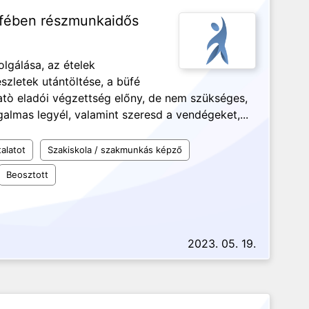
üfében részmunkaidős
lgálása, az ételek
észletek utántöltése, a büfé
tò eladói végzettség előny, de nem szükséges,
galmas legyél, valamint szeresd a vendégeket,...
alatot
Szakiskola / szakmunkás képző
Beosztott
2023. 05. 19.