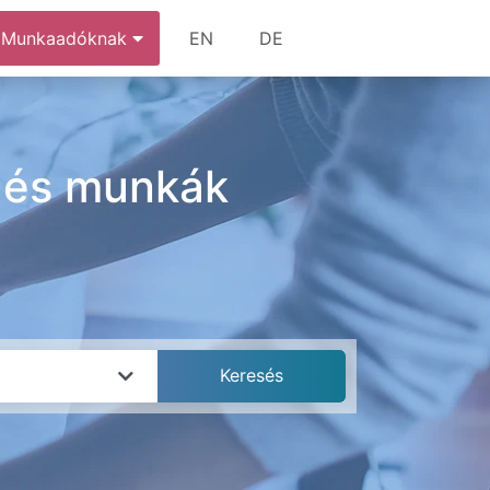
Munkaadóknak
EN
DE
k és munkák