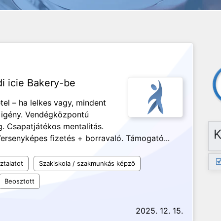
di icie Bakery-be
tel – ha lelkes vagy, mindent
i igény. Vendégközpontú
. Csapatjátékos mentalitás.
K
ersenyképes fizetés + borravaló. Támogató...
ztalatot
Szakiskola / szakmunkás képző
Beosztott
2025. 12. 15.