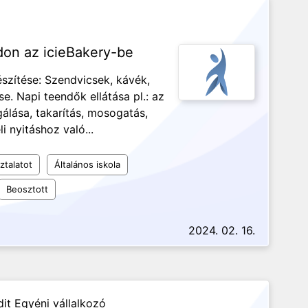
rdon az icieBakery-be
észítése: Szendvicsek, kávék,
e. Napi teendők ellátása pl.: az
gálása, takarítás, mosogatás,
i nyitáshoz való...
ztalatot
Általános iskola
Beosztott
2024. 02. 16.
it Egyéni vállalkozó