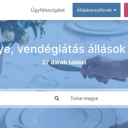
Ügyfélszolgálat
Álláskeresőknek
e, vendéglátás álláso
27 darab találat