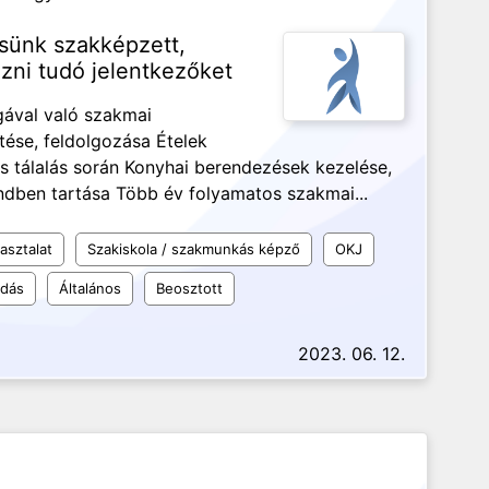
esünk szakképzett,
ozni tudó jelentkezőket
gával való szakmai
ése, feldolgozása Ételek
s tálalás során Konyhai berendezések kezelése,
ndben tartása Több év folyamatos szakmai...
asztalat
Szakiskola / szakmunkás képző
OKJ
udás
Általános
Beosztott
2023. 06. 12.