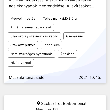
munkák beosztása, a szükséges alkatrészek,
adalékanyagok megrendelése. A javításokat...
Megyei hirdetés
Teljes munkaidő 8 óra
2-4 év szakmai tapasztalat
Szakiskola / szakmunkás képző
Gimnázium
Szakközépiskola
Technikum
Nem szükséges nyelvtudás
Általános
Közép vezető
Műszaki tanácsadó
2021. 10. 15.
Szekszárd,
Borkombinát
Nagyker Kft.