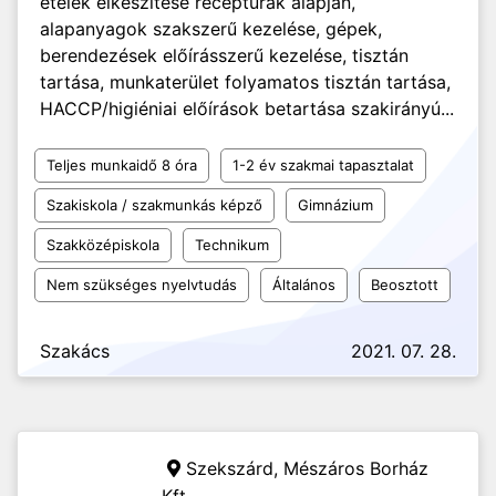
ételek elkészítése receptúrák alapján,
alapanyagok szakszerű kezelése, gépek,
berendezések előírásszerű kezelése, tisztán
tartása, munkaterület folyamatos tisztán tartása,
HACCP/higiéniai előírások betartása szakirányú...
Teljes munkaidő 8 óra
1-2 év szakmai tapasztalat
Szakiskola / szakmunkás képző
Gimnázium
Szakközépiskola
Technikum
Nem szükséges nyelvtudás
Általános
Beosztott
Szakács
2021. 07. 28.
Szekszárd,
Mészáros Borház