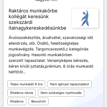
Raktáros munkakörbe
kollégát keresünk
szekszárdi
italnagykereskedésünkbe
Áruösszekészítés, áruátvétel, szavatossági idő
ellenőrzés, stb. Önálló, felelősségteljes
munkavégzés. Targoncavezető,c kategóriás
jogosítvány. Hasonló munkakörben
szerzett tapasztalat. Versenyképes bérezés,
béren kívüli juttatás,prémium, 8 órás munkaidő
hétfőtől...
Teljes munkaidő 8 óra
Nem igényel tapasztalatot
Általános iskola
Nem szükséges nyelvtudás
Általános
Beosztott