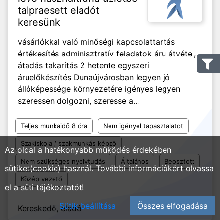
talpraesett eladót
keresünk
vásárlókkal való minőségi kapcsolattartás
értékesítés adminisztratív feladatok áru átvétel,
átadás takarítás 2 hetente egyszeri
áruelőkészítés Dunaújvárosban legyen jó
állóképessége környezetére igényes legyen
szeressen dolgozni, szeresse a...
Teljes munkaidő 8 óra
Nem igényel tapasztalatot
Szakiskola / szakmunkás képző
Az oldal a hatékonyabb működés érdekében
Nem szükséges nyelvtudás
Általános
Beosztott
sütiket(cookie) használ. További információkért olvassa
Közép vezető
el a
süti tájékoztatót!
Sütik beállítása
Összes elfogadása
Kereskedő, eladó
2021. 06. 22.