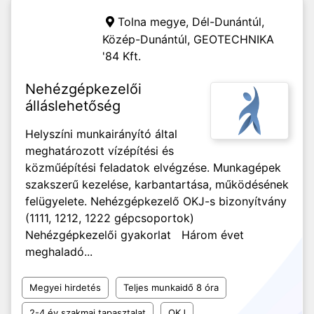
Tolna megye, Dél-Dunántúl,
Közép-Dunántúl,
GEOTECHNIKA
'84 Kft.
Nehézgépkezelői
álláslehetőség
Helyszíni munkairányító által
meghatározott vízépítési és
közműépítési feladatok elvégzése. Munkagépek
szakszerű kezelése, karbantartása, működésének
felügyelete. Nehézgépkezelő OKJ-s bizonyítvány
(1111, 1212, 1222 gépcsoportok)
Nehézgépkezelői gyakorlat Három évet
meghaladó...
Megyei hirdetés
Teljes munkaidő 8 óra
2-4 év szakmai tapasztalat
OKJ