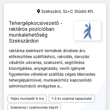
Szekszárd,
Sz+C Stúdió Kft.
Tehergépkocsivezető -
raktáros pozícióban
munkalehetőség
Szekszárdon
raktárba beérkező termékek átvétele áru
előkészítése szállításhoz, rakodás, daruzás
vásárlók udvarias, szakszerű, segítőkész
kiszolgálása, anyagkiadás, vevői igények
figyelembe vételével szállítás céges Mercedes
tehergépjárművel, munkakörhöz kapcsolódó
adminisztráció elvégzése a...
Teljes munkaidő 8 óra
1-2 év szakmai tapasztalat
Szakiskola / szakmunkás képző