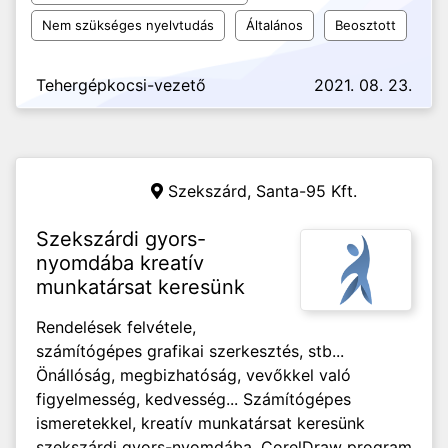
Nem szükséges nyelvtudás
Általános
Beosztott
Tehergépkocsi-vezető
2021. 08. 23.
Szekszárd,
Santa-95 Kft.
Szekszárdi gyors-
nyomdába kreatív
munkatársat keresünk
Rendelések felvétele,
számítógépes grafikai szerkesztés, stb...
Önállóság, megbizhatóság, vevőkkel való
figyelmesség, kedvesség... Számítógépes
ismeretekkel, kreatív munkatársat keresünk
szekszárdi gyors-nyomdába. CorelDraw program