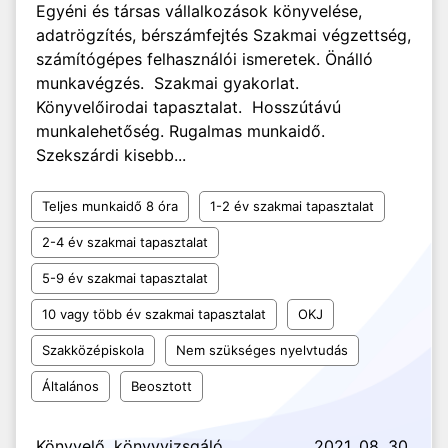
Egyéni és társas vállalkozások könyvelése,
adatrögzítés, bérszámfejtés Szakmai végzettség,
számítógépes felhasználói ismeretek. Önálló
munkavégzés. Szakmai gyakorlat.
Könyvelőirodai tapasztalat. Hosszútávú
munkalehetőség. Rugalmas munkaidő.
Szekszárdi kisebb...
Teljes munkaidő 8 óra
1-2 év szakmai tapasztalat
2-4 év szakmai tapasztalat
5-9 év szakmai tapasztalat
10 vagy több év szakmai tapasztalat
OKJ
Szakközépiskola
Nem szükséges nyelvtudás
Általános
Beosztott
Könyvelő, könyvvizsgáló
2021. 08. 30.