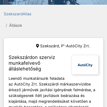
SzekszardAllas
Állások
Szekszárd,
P'-AutóCity Zrt.
Szekszárdon szerviz
munkafelvevő
álláslehetőség
Leendő munkatársunk feladata
az AutóCity Zrt. Szekszárdi márkaszervizébe
érkező járművek javítási igényének felmérése, a
szükségesnek ítélt javítások beárazása és
kiajánlása, majd megrendelésüket követően a