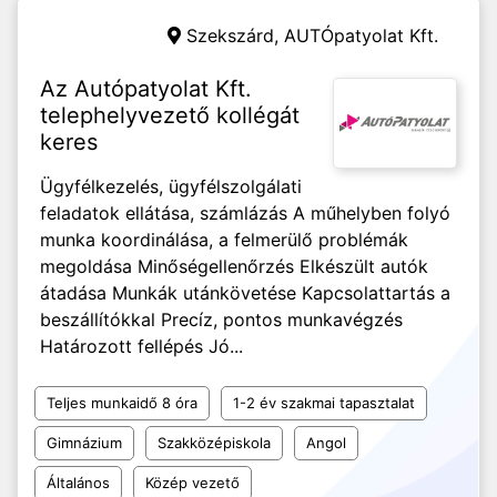
Szekszárd,
AUTÓpatyolat Kft.
Az Autópatyolat Kft.
telephelyvezető kollégát
keres
Ügyfélkezelés, ügyfélszolgálati
feladatok ellátása, számlázás A műhelyben folyó
munka koordinálása, a felmerülő problémák
megoldása Minőségellenőrzés Elkészült autók
átadása Munkák utánkövetése Kapcsolattartás a
beszállítókkal Precíz, pontos munkavégzés
Határozott fellépés Jó...
Teljes munkaidő 8 óra
1-2 év szakmai tapasztalat
Gimnázium
Szakközépiskola
Angol
Általános
Közép vezető