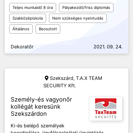
Teljes munkaidő 8 óra
Pályakezdő/friss diplomás
Szakközépiskola
Nem szükséges nyelvtudás
Általános
Beosztott
Dekoratőr
2021. 09. 24.
Szekszárd,
T.A.X TEAM
SECURITY Kft.
Személy-és vagyonőr
kollégát keresünk
Szekszárdon
Ki-és belépő személyek
koordinálása, ügyfélszolgálati ügyintézés