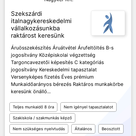
Szekszárdi
italnagykereskedelmi
vállalkozásunkba
raktárost keresünk
Áruösszekészítés Áruátvétel Árufeltöltés B-s
jogosítvány Középiskolai végzettség
Targoncavezetői képesítés C kategóriás
jogosítvány Kereskedelmi tapasztalat
Versenyképes fizetés Éves prémium
Munkaidőarányos bérezés Raktáros munkakörbe
keresünk önálló...
Teljes munkaidő 8 óra
Nem igényel tapasztalatot
Szakiskola / szakmunkás képző
Nem szükséges nyelvtudás
Általános
Beosztott