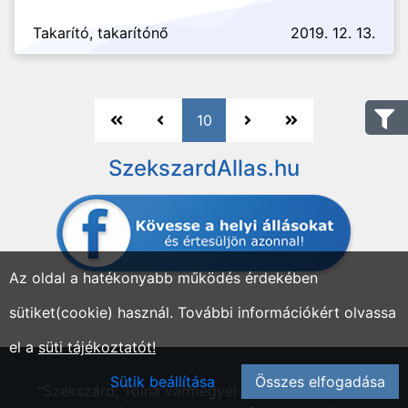
Takarító, takarítónő
2019. 12. 13.
10
SzekszardAllas.hu
Az oldal a hatékonyabb működés érdekében
sütiket(cookie) használ. További információkért olvassa
el a
süti tájékoztatót!
Sütik beállítása
Összes elfogadása
"Szekszárd, Tolna vármegyei régió állásportálja"