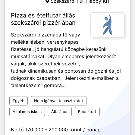
Szekszárd,
Full Happy Kft.
Pizza és ételfutár állás
szekszárdi pizzériában
Szekszárdi pizzériába fő vagy
mellékállásban, versenyképes
fizetéssel, jó hangulatú közegbe keresünk
munkatársakat. Olyan emeberek jelentkezését
várjuk, akik szeretnek vezetni,
tudnak dinamikusan és pontosan dolgozni és jól
dolgoznak csapatban. Jelentkezni e-mailben a
"Jelentkezem" gombra...
Egyéb
Nem igényel tapasztalatot
Általános iskola
Általános
Beosztott
Nettó 170.000 - 200.000 forint / hónap