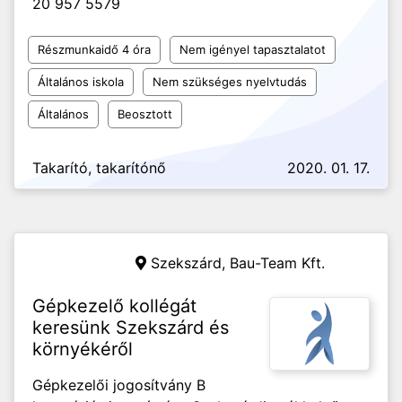
20 957 5579
Részmunkaidő 4 óra
Nem igényel tapasztalatot
Általános iskola
Nem szükséges nyelvtudás
Általános
Beosztott
Takarító, takarítónő
2020. 01. 17.
Szekszárd,
Bau-Team Kft.
Gépkezelő kollégát
keresünk Szekszárd és
környékéről
Gépkezelői jogosítvány B