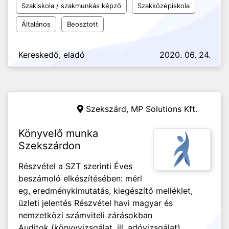
Szakiskola / szakmunkás képző
Szakközépiskola
Általános
Beosztott
Kereskedő, eladó
2020. 06. 24.
Szekszárd,
MP Solutions Kft.
Könyvelő munka
Szekszárdon
Részvétel a SZT szerinti Éves
beszámoló elkészítésében: mérl
eg, eredménykimutatás, kiegészítő melléklet,
üzleti jelentés Részvétel havi magyar és
nemzetközi számviteli zárásokban
Auditok (könyvvizsgálat, ill. adóvizsgálat)