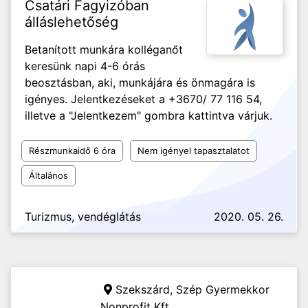
Csatári Fagyizóban
álláslehetőség
Betanított munkára kolléganőt
keresünk napi 4-6 órás
beosztásban, aki, munkájára és önmagára is
igényes. Jelentkezéseket a +3670/ 77 116 54,
illetve a "Jelentkezem" gombra kattintva várjuk.
Részmunkaidő 6 óra
Nem igényel tapasztalatot
Általános
Turizmus, vendéglátás
2020. 05. 26.
Szekszárd,
Szép Gyermekkor
Nonprofit Kft.