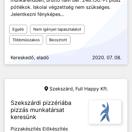
munkarendben, bruttó havi bér: 248.150.-Ft plusz
pótlékok. Iskolai végzettség nem szükséges.
Jelentkezni fényképes...
Egyéb
Nem igényel tapasztalatot
Többműszakos
Beosztott
Kereskedő, eladó
2020. 07. 08.
Szekszárd,
Full Happy Kft.
Szekszárdi pizzériába
pizzás munkatársat
keresünk
Pizzakészítés Előkészítés